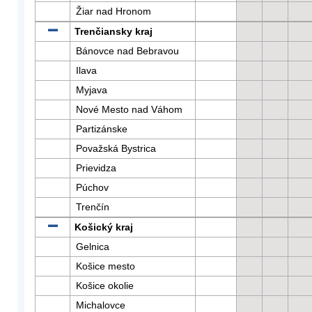
Žiar nad Hronom
Trenčiansky kraj
Bánovce nad Bebravou
Ilava
Myjava
Nové Mesto nad Váhom
Partizánske
Považská Bystrica
Prievidza
Púchov
Trenčín
Košický kraj
Gelnica
Košice mesto
Košice okolie
Michalovce