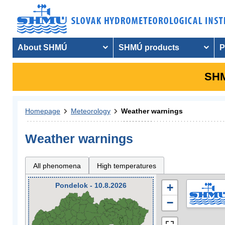
About SHMÚ
SHMÚ products
P
SHM
Homepage
Meteorology
Weather warnings
Weather warnings
All phenomena
High temperatures
Pondelok - 10.8.2026
+
−