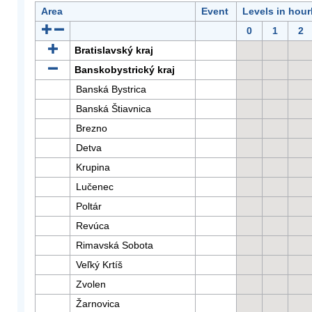
Area
Event
Levels in hour
0
1
2
Bratislavský kraj
Banskobystrický kraj
Banská Bystrica
Banská Štiavnica
Brezno
Detva
Krupina
Lučenec
Poltár
Revúca
Rimavská Sobota
Veľký Krtíš
Zvolen
Žarnovica