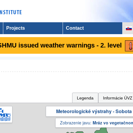
Projects
Contact
SHMU issued weather warnings - 2. level
Legenda
Informácie ÚVZ
Meteorologické výstrahy - Sobota 
Zobrazenie javu:
Mráz vo vegetačno