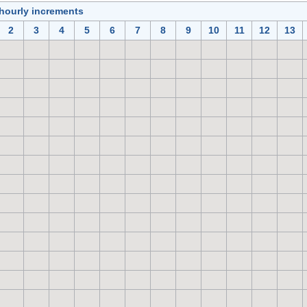
 hourly increments
2
3
4
5
6
7
8
9
10
11
12
13