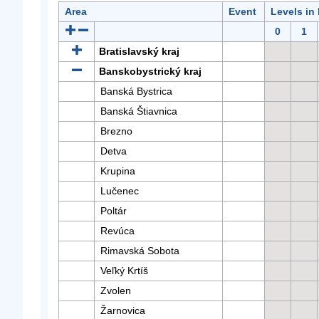
Area
Event
Levels in
0
1
Bratislavský kraj
Banskobystrický kraj
Banská Bystrica
Banská Štiavnica
Brezno
Detva
Krupina
Lučenec
Poltár
Revúca
Rimavská Sobota
Veľký Krtíš
Zvolen
Žarnovica