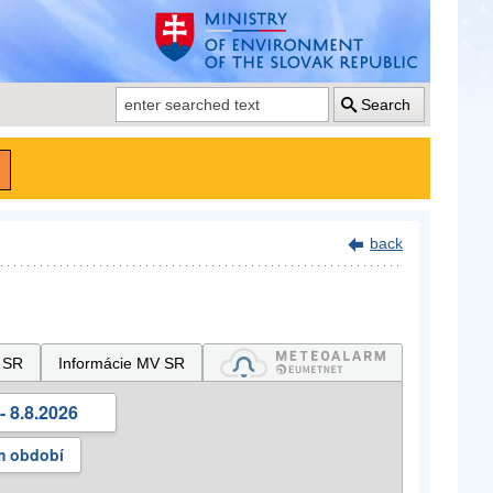
Search
back
 SR
Informácie MV SR
- 8.8.2026
m období