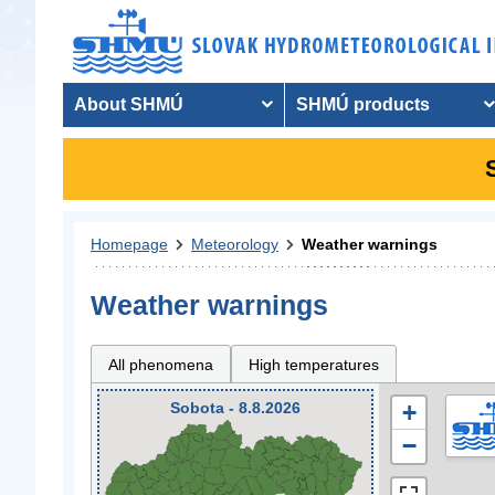
About SHMÚ
SHMÚ products
Homepage
Meteorology
Weather warnings
Weather warnings
All phenomena
High temperatures
Sobota - 8.8.2026
+
−