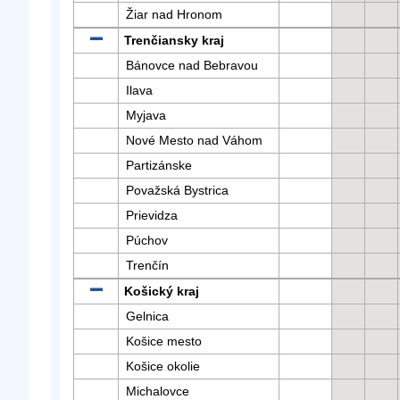
Žiar nad Hronom
Trenčiansky kraj
Bánovce nad Bebravou
Ilava
Myjava
Nové Mesto nad Váhom
Partizánske
Považská Bystrica
Prievidza
Púchov
Trenčín
Košický kraj
Gelnica
Košice mesto
Košice okolie
Michalovce