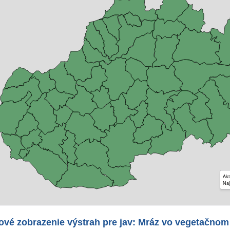
Akt
Naj
ové zobrazenie výstrah pre jav: Mráz vo vegetačnom