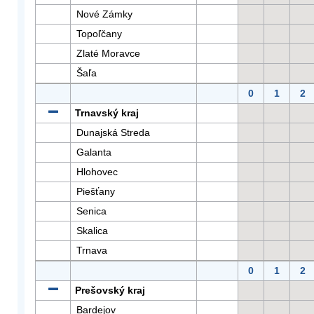
Nové Zámky
Topoľčany
Zlaté Moravce
Šaľa
0
1
2
Trnavský kraj
Dunajská Streda
Galanta
Hlohovec
Piešťany
Senica
Skalica
Trnava
0
1
2
Prešovský kraj
Bardejov