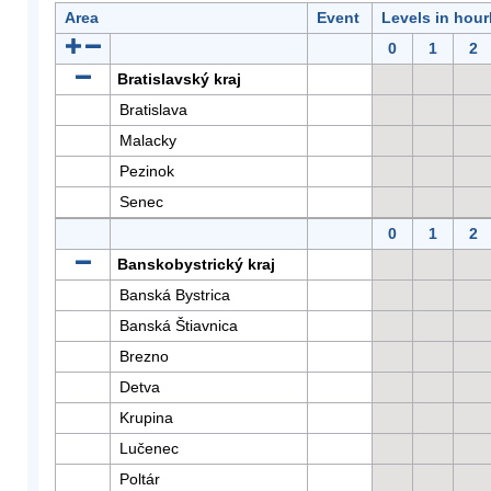
Area
Event
Levels in hour
0
1
2
Bratislavský kraj
Bratislava
Malacky
Pezinok
Senec
0
1
2
Banskobystrický kraj
Banská Bystrica
Banská Štiavnica
Brezno
Detva
Krupina
Lučenec
Poltár