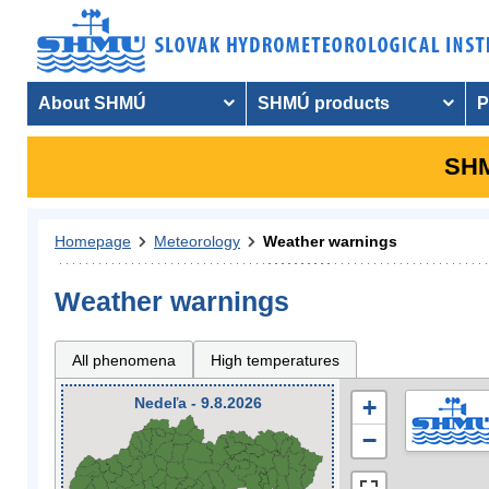
About SHMÚ
SHMÚ products
P
SHM
Homepage
Meteorology
Weather warnings
Weather warnings
All phenomena
High temperatures
Nedeľa - 9.8.2026
+
−