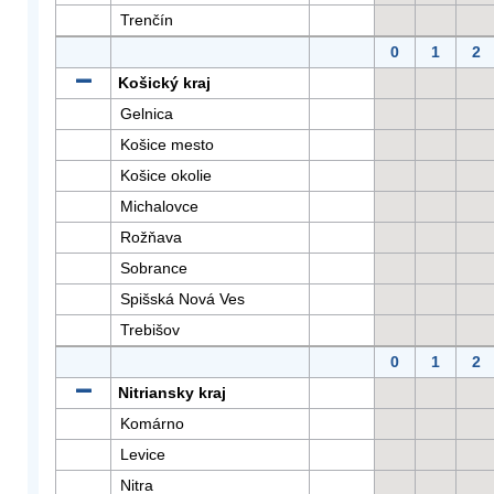
Trenčín
0
1
2
Košický kraj
Gelnica
Košice mesto
Košice okolie
Michalovce
Rožňava
Sobrance
Spišská Nová Ves
Trebišov
0
1
2
Nitriansky kraj
Komárno
Levice
Nitra