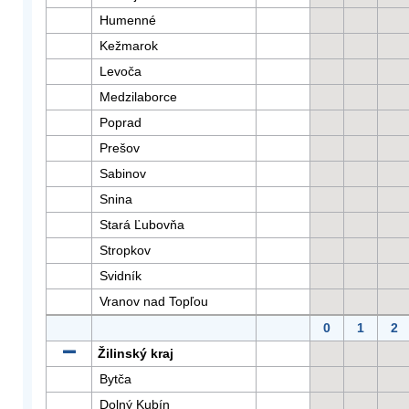
Humenné
Kežmarok
Levoča
Medzilaborce
Poprad
Prešov
Sabinov
Snina
Stará Ľubovňa
Stropkov
Svidník
Vranov nad Topľou
0
1
2
Žilinský kraj
Bytča
Dolný Kubín