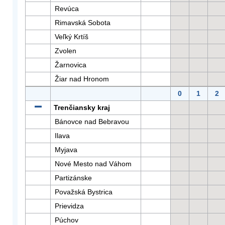
Revúca
Rimavská Sobota
Veľký Krtíš
Zvolen
Žarnovica
Žiar nad Hronom
0
1
2
Trenčiansky kraj
Bánovce nad Bebravou
Ilava
Myjava
Nové Mesto nad Váhom
Partizánske
Považská Bystrica
Prievidza
Púchov