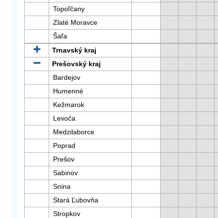
Topoľčany
Zlaté Moravce
Šaľa
Trnavský kraj
Prešovský kraj
Bardejov
Humenné
Kežmarok
Levoča
Medzilaborce
Poprad
Prešov
Sabinov
Snina
Stará Ľubovňa
Stropkov