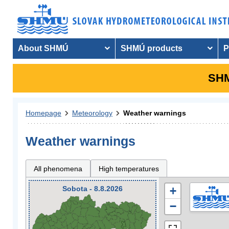
About SHMÚ
SHMÚ products
P
SHM
Homepage
Meteorology
Weather warnings
Weather warnings
All phenomena
High temperatures
Sobota - 8.8.2026
+
−