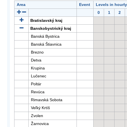
Area
Event
Levels in hourl
0
1
2
Bratislavský kraj
Banskobystrický kraj
Banská Bystrica
Banská Štiavnica
Brezno
Detva
Krupina
Lučenec
Poltár
Revúca
Rimavská Sobota
Veľký Krtíš
Zvolen
Žarnovica