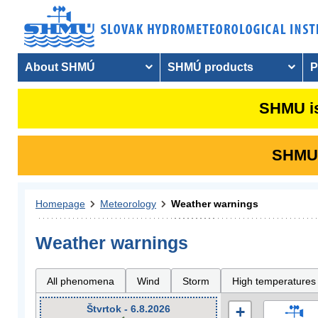
About SHMÚ
SHMÚ products
P
SHMU is
SHMU i
Homepage
Meteorology
Weather warnings
Weather warnings
All phenomena
Wind
Storm
High temperatures
Štvrtok - 6.8.2026
+