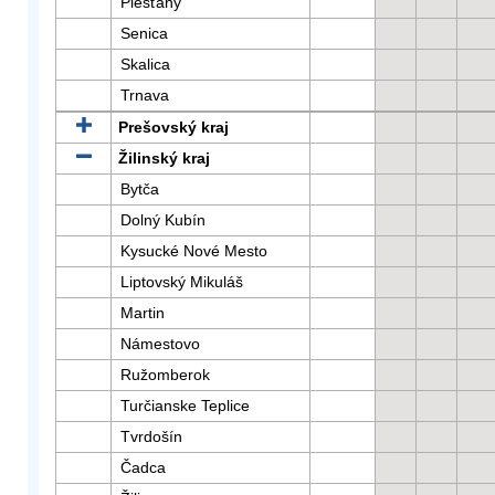
Piešťany
Senica
Skalica
Trnava
Prešovský kraj
Žilinský kraj
Bytča
Dolný Kubín
Kysucké Nové Mesto
Liptovský Mikuláš
Martin
Námestovo
Ružomberok
Turčianske Teplice
Tvrdošín
Čadca