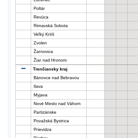
Poltár
Revúca
Rimavská Sobota
Veľký Krtíš
Zvolen
Žarnovica
Žiar nad Hronom
Trenčiansky kraj
Bánovce nad Bebravou
Ilava
Myjava
Nové Mesto nad Váhom
Partizánske
Považská Bystrica
Prievidza