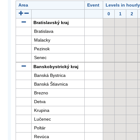
Area
Event
Levels in hourl
0
1
2
Bratislavský kraj
Bratislava
Malacky
Pezinok
Senec
Banskobystrický kraj
Banská Bystrica
Banská Štiavnica
Brezno
Detva
Krupina
Lučenec
Poltár
Revúca