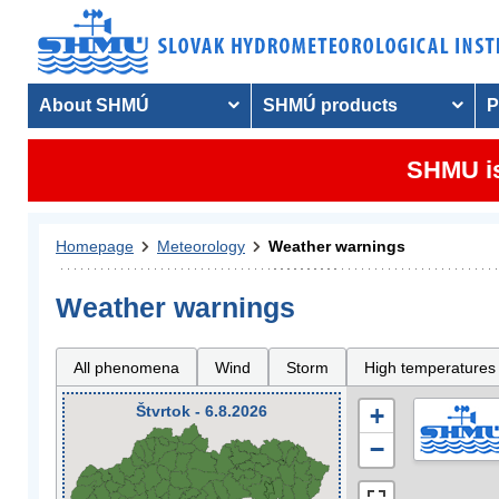
About SHMÚ
SHMÚ products
P
SHMU is
Homepage
Meteorology
Weather warnings
Weather warnings
All phenomena
Wind
Storm
High temperatures
Štvrtok - 6.8.2026
+
−