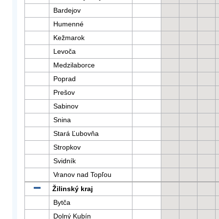
Bardejov
Humenné
Kežmarok
Levoča
Medzilaborce
Poprad
Prešov
Sabinov
Snina
Stará Ľubovňa
Stropkov
Svidník
Vranov nad Topľou
Žilinský kraj
Bytča
Dolný Kubín