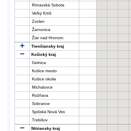
Rimavská Sobota
Veľký Krtíš
Zvolen
Žarnovica
Žiar nad Hronom
Trenčiansky kraj
Košický kraj
Gelnica
Košice mesto
Košice okolie
Michalovce
Rožňava
Sobrance
Spišská Nová Ves
Trebišov
Nitriansky kraj