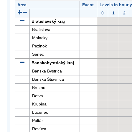
Area
Event
Levels in hourl
0
1
2
Bratislavský kraj
Bratislava
Malacky
Pezinok
Senec
Banskobystrický kraj
Banská Bystrica
Banská Štiavnica
Brezno
Detva
Krupina
Lučenec
Poltár
Revúca