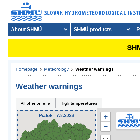
About SHMÚ
SHMÚ products
P
SHM
Homepage
Meteorology
Weather warnings
Weather warnings
All phenomena
High temperatures
Piatok - 7.8.2026
+
−