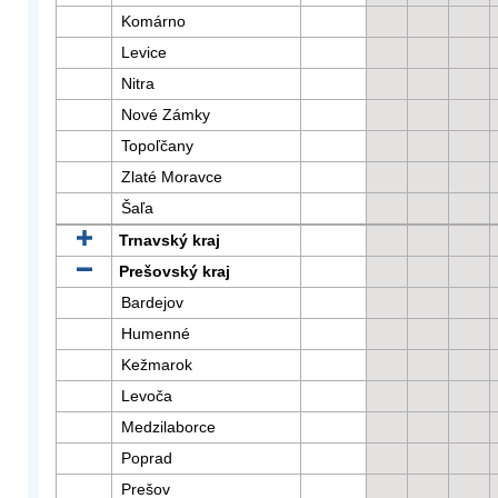
Komárno
Levice
Nitra
Nové Zámky
Topoľčany
Zlaté Moravce
Šaľa
Trnavský kraj
Prešovský kraj
Bardejov
Humenné
Kežmarok
Levoča
Medzilaborce
Poprad
Prešov