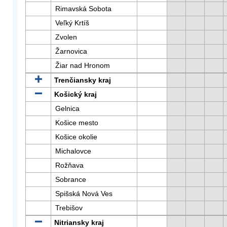
Rimavská Sobota
Veľký Krtíš
Zvolen
Žarnovica
Žiar nad Hronom
Trenčiansky kraj
Košický kraj
Gelnica
Košice mesto
Košice okolie
Michalovce
Rožňava
Sobrance
Spišská Nová Ves
Trebišov
Nitriansky kraj