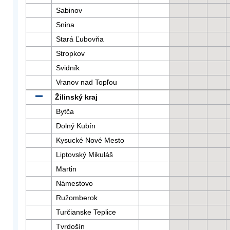
Sabinov
Snina
Stará Ľubovňa
Stropkov
Svidník
Vranov nad Topľou
Žilinský kraj
Bytča
Dolný Kubín
Kysucké Nové Mesto
Liptovský Mikuláš
Martin
Námestovo
Ružomberok
Turčianske Teplice
Tvrdošín