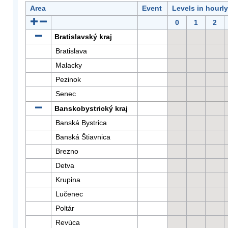
Area
Event
Levels in hourl
0
1
2
Bratislavský kraj
Bratislava
Malacky
Pezinok
Senec
Banskobystrický kraj
Banská Bystrica
Banská Štiavnica
Brezno
Detva
Krupina
Lučenec
Poltár
Revúca