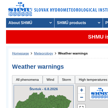
About SHMÚ
SHMÚ products
P
SHMU is
Homepage
Meteorology
Weather warnings
Weather warnings
All phenomena
Wind
Storm
High temperatures
Štvrtok - 6.8.2026
+
−