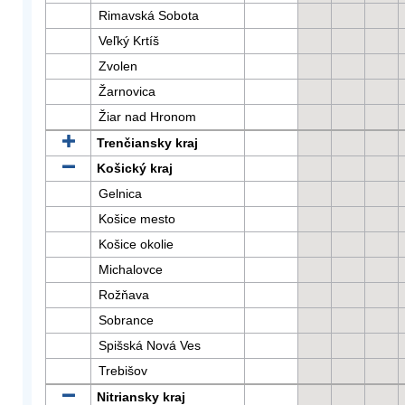
Rimavská Sobota
Veľký Krtíš
Zvolen
Žarnovica
Žiar nad Hronom
Trenčiansky kraj
Košický kraj
Gelnica
Košice mesto
Košice okolie
Michalovce
Rožňava
Sobrance
Spišská Nová Ves
Trebišov
Nitriansky kraj