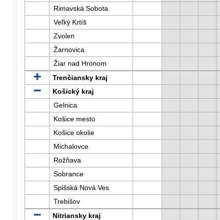
Rimavská Sobota
Veľký Krtíš
Zvolen
Žarnovica
Žiar nad Hronom
Trenčiansky kraj
Košický kraj
Gelnica
Košice mesto
Košice okolie
Michalovce
Rožňava
Sobrance
Spišská Nová Ves
Trebišov
Nitriansky kraj