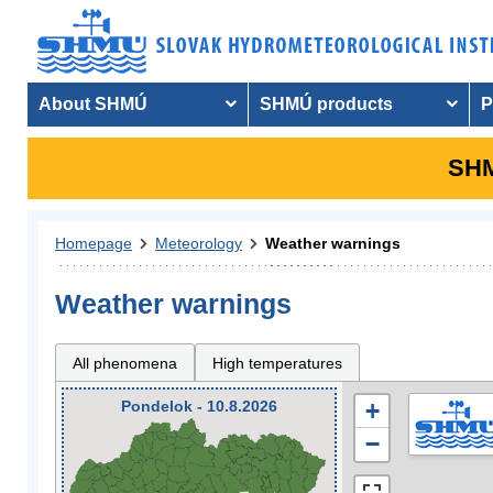
About SHMÚ
SHMÚ products
P
SHM
Homepage
Meteorology
Weather warnings
Weather warnings
All phenomena
High temperatures
Pondelok - 10.8.2026
+
−