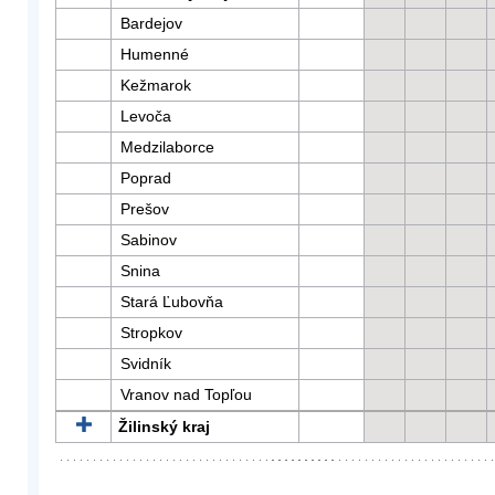
Bardejov
Humenné
Kežmarok
Levoča
Medzilaborce
Poprad
Prešov
Sabinov
Snina
Stará Ľubovňa
Stropkov
Svidník
Vranov nad Topľou
Žilinský kraj