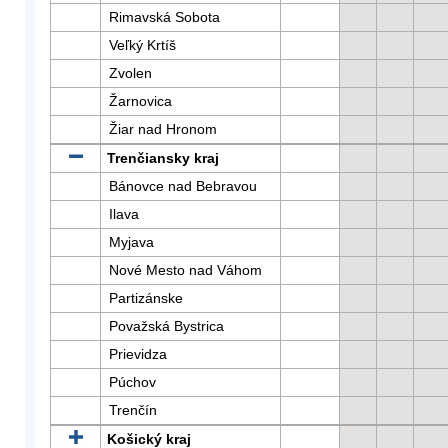
Rimavská Sobota
Veľký Krtíš
Zvolen
Žarnovica
Žiar nad Hronom
Trenčiansky kraj
Bánovce nad Bebravou
Ilava
Myjava
Nové Mesto nad Váhom
Partizánske
Považská Bystrica
Prievidza
Púchov
Trenčín
Košický kraj