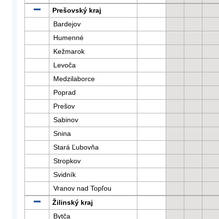
Prešovský kraj
Bardejov
Humenné
Kežmarok
Levoča
Medzilaborce
Poprad
Prešov
Sabinov
Snina
Stará Ľubovňa
Stropkov
Svidník
Vranov nad Topľou
Žilinský kraj
Bytča