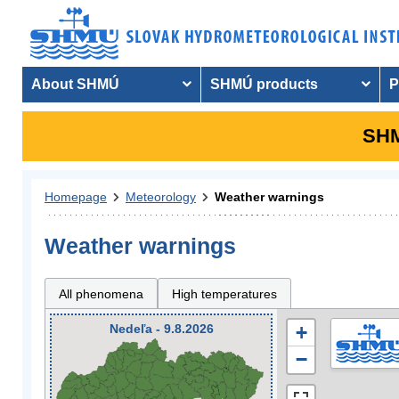
About SHMÚ
SHMÚ products
P
SHM
Homepage
Meteorology
Weather warnings
Weather warnings
All phenomena
High temperatures
Nedeľa - 9.8.2026
+
−