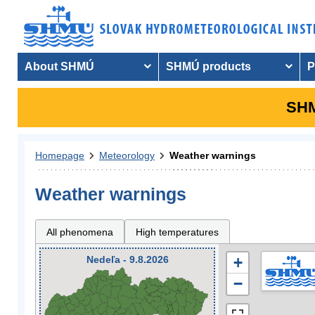
About SHMÚ
SHMÚ products
P
SHM
Homepage
Meteorology
Weather warnings
Weather warnings
All phenomena
High temperatures
Nedeľa - 9.8.2026
+
−