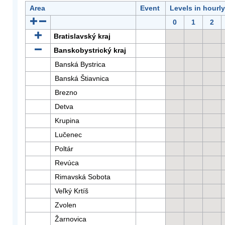
Area
Event
Levels in hourl
0
1
2
Bratislavský kraj
Banskobystrický kraj
Banská Bystrica
Banská Štiavnica
Brezno
Detva
Krupina
Lučenec
Poltár
Revúca
Rimavská Sobota
Veľký Krtíš
Zvolen
Žarnovica