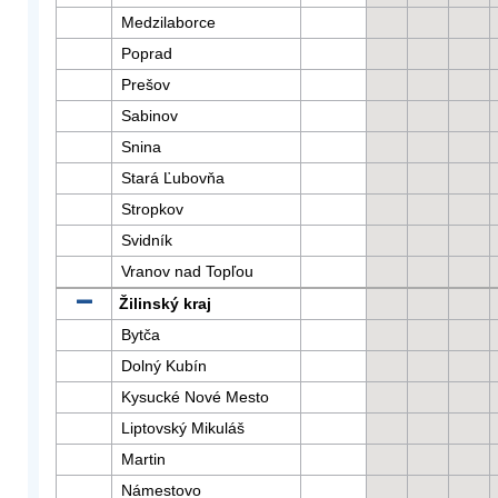
Medzilaborce
Poprad
Prešov
Sabinov
Snina
Stará Ľubovňa
Stropkov
Svidník
Vranov nad Topľou
Žilinský kraj
Bytča
Dolný Kubín
Kysucké Nové Mesto
Liptovský Mikuláš
Martin
Námestovo