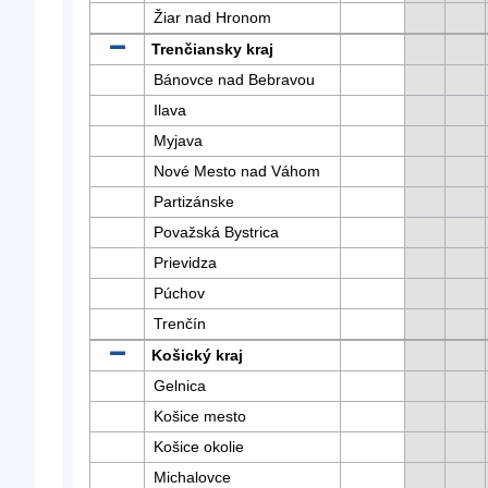
Žiar nad Hronom
Trenčiansky kraj
Bánovce nad Bebravou
Ilava
Myjava
Nové Mesto nad Váhom
Partizánske
Považská Bystrica
Prievidza
Púchov
Trenčín
Košický kraj
Gelnica
Košice mesto
Košice okolie
Michalovce