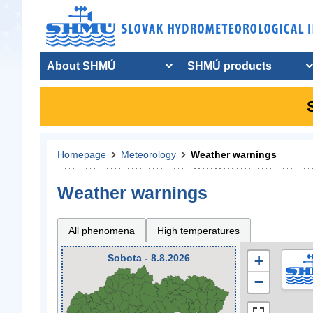
About SHMÚ
SHMÚ products
Homepage
Meteorology
Weather warnings
Weather warnings
All phenomena
High temperatures
Sobota - 8.8.2026
+
−