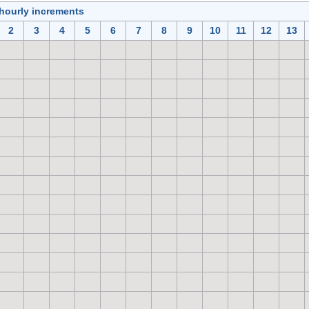
 hourly increments
2
3
4
5
6
7
8
9
10
11
12
13