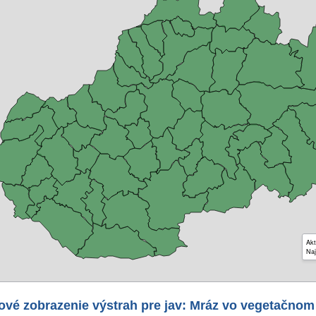
Akt
Naj
ové zobrazenie výstrah pre jav: Mráz vo vegetačnom