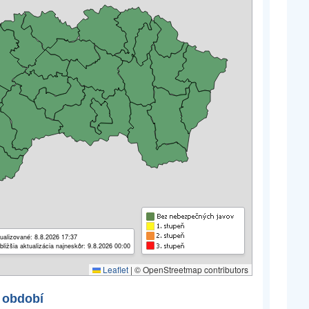
ualizované: 8.8.2026 17:37
bližšia aktualizácia najneskôr: 9.8.2026 00:00
Leaflet
|
© OpenStreetmap contributors
 období