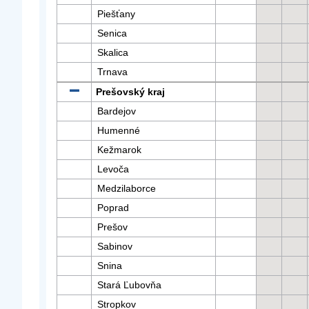
Piešťany
Senica
Skalica
Trnava
Prešovský kraj
Bardejov
Humenné
Kežmarok
Levoča
Medzilaborce
Poprad
Prešov
Sabinov
Snina
Stará Ľubovňa
Stropkov