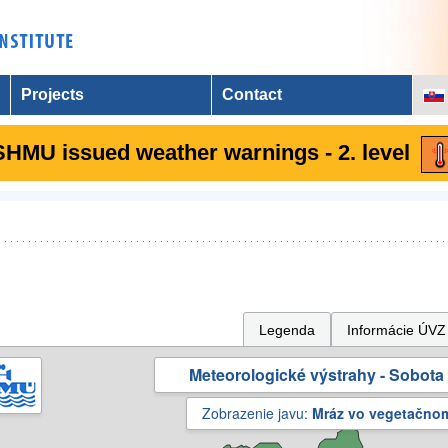
Projects
Contact
SHMU issued weather warnings - 2. level
Legenda
Informácie ÚVZ
Meteorologické výstrahy - Sobota 
Zobrazenie javu:
Mráz vo vegetačno