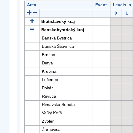
Area
Event
Levels in
0
1
Bratislavský kraj
Banskobystrický kraj
Banská Bystrica
Banská Štiavnica
Brezno
Detva
Krupina
Lučenec
Poltár
Revúca
Rimavská Sobota
Veľký Krtíš
Zvolen
Žarnovica