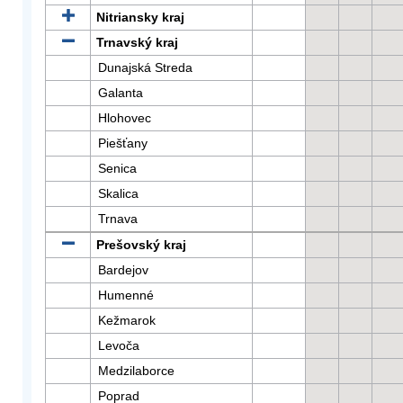
Nitriansky kraj
Trnavský kraj
Dunajská Streda
Galanta
Hlohovec
Piešťany
Senica
Skalica
Trnava
Prešovský kraj
Bardejov
Humenné
Kežmarok
Levoča
Medzilaborce
Poprad