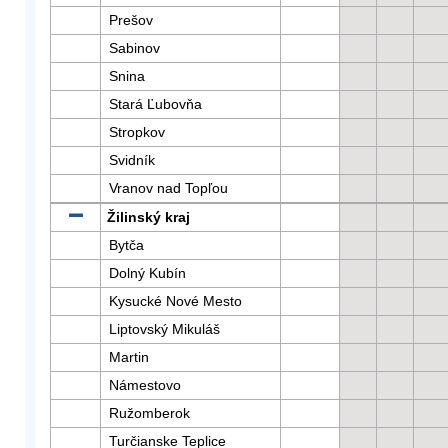
Prešov
Sabinov
Snina
Stará Ľubovňa
Stropkov
Svidník
Vranov nad Topľou
Žilinský kraj
Bytča
Dolný Kubín
Kysucké Nové Mesto
Liptovský Mikuláš
Martin
Námestovo
Ružomberok
Turčianske Teplice