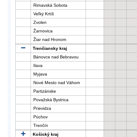
Rimavská Sobota
Veľký Krtíš
Zvolen
Žarnovica
Žiar nad Hronom
Trenčiansky kraj
Bánovce nad Bebravou
Ilava
Myjava
Nové Mesto nad Váhom
Partizánske
Považská Bystrica
Prievidza
Púchov
Trenčín
Košický kraj