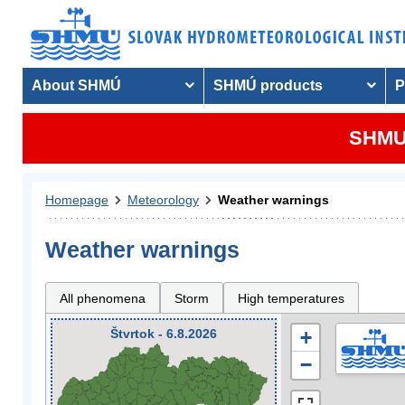
About SHMÚ
SHMÚ products
P
SHMU 
Homepage
Meteorology
Weather warnings
Weather warnings
All phenomena
Storm
High temperatures
Štvrtok - 6.8.2026
+
−