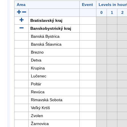
Area
Event
Levels in hour
0
1
2
Bratislavský kraj
Banskobystrický kraj
Banská Bystrica
Banská Štiavnica
Brezno
Detva
Krupina
Lučenec
Poltár
Revúca
Rimavská Sobota
Veľký Krtíš
Zvolen
Žarnovica