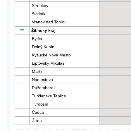
Stropkov
Svidník
Vranov nad Topľou
Žilinský kraj
Bytča
Dolný Kubín
Kysucké Nové Mesto
Liptovský Mikuláš
Martin
Námestovo
Ružomberok
Turčianske Teplice
Tvrdošín
Čadca
Žilina