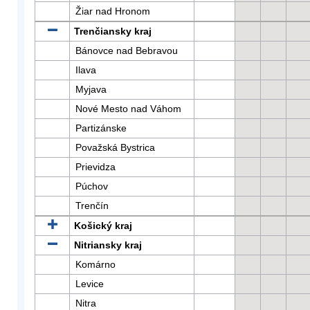
Žiar nad Hronom
Trenčiansky kraj
Bánovce nad Bebravou
Ilava
Myjava
Nové Mesto nad Váhom
Partizánske
Považská Bystrica
Prievidza
Púchov
Trenčín
Košický kraj
Nitriansky kraj
Komárno
Levice
Nitra