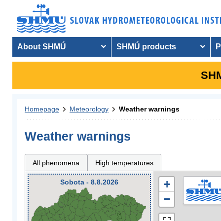
About SHMÚ
SHMÚ products
P
SHM
Homepage
Meteorology
Weather warnings
Weather warnings
All phenomena
High temperatures
Sobota - 8.8.2026
+
−