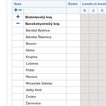
Area
Event
Levels in hour
0
1
2
Bratislavský kraj
Banskobystrický kraj
Banská Bystrica
Banská Štiavnica
Brezno
Detva
Krupina
Lučenec
Poltár
Revúca
Rimavská Sobota
Veľký Krtíš
Zvolen
Žarnovica