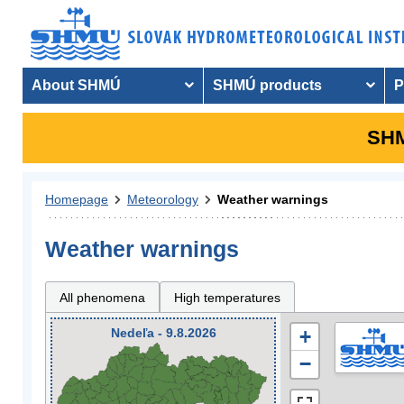
About SHMÚ
SHMÚ products
P
SHM
Homepage
Meteorology
Weather warnings
Weather warnings
All phenomena
High temperatures
Nedeľa - 9.8.2026
+
−