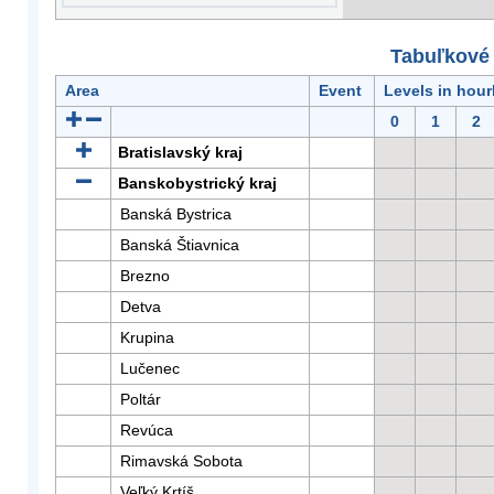
Tabuľkové 
Area
Event
Levels in hour
0
1
2
Bratislavský kraj
Banskobystrický kraj
Banská Bystrica
Banská Štiavnica
Brezno
Detva
Krupina
Lučenec
Poltár
Revúca
Rimavská Sobota
Veľký Krtíš