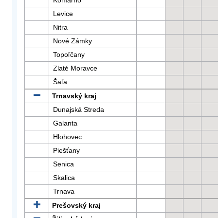
Komárno
Levice
Nitra
Nové Zámky
Topoľčany
Zlaté Moravce
Šaľa
Trnavský kraj
Dunajská Streda
Galanta
Hlohovec
Piešťany
Senica
Skalica
Trnava
Prešovský kraj