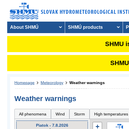
About SHMÚ
SHMÚ products
P
SHMU is
SHMU i
Homepage
Meteorology
Weather warnings
Weather warnings
All phenomena
Wind
Storm
High temperatures
Piatok - 7.8.2026
+