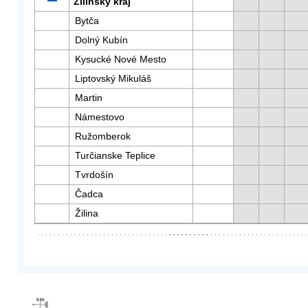
Žilinský kraj
Bytča
Dolný Kubín
Kysucké Nové Mesto
Liptovský Mikuláš
Martin
Námestovo
Ružomberok
Turčianske Teplice
Tvrdošín
Čadca
Žilina