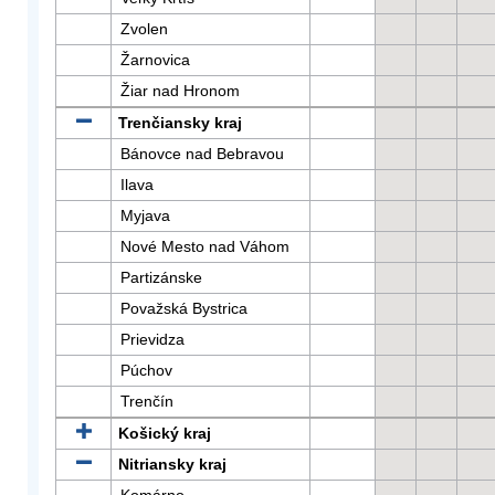
Zvolen
Žarnovica
Žiar nad Hronom
Trenčiansky kraj
Bánovce nad Bebravou
Ilava
Myjava
Nové Mesto nad Váhom
Partizánske
Považská Bystrica
Prievidza
Púchov
Trenčín
Košický kraj
Nitriansky kraj