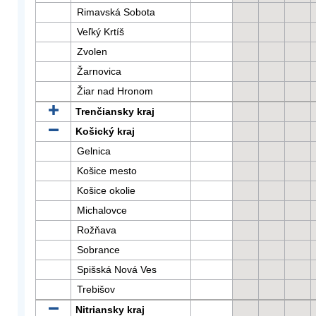
Rimavská Sobota
Veľký Krtíš
Zvolen
Žarnovica
Žiar nad Hronom
Trenčiansky kraj
Košický kraj
Gelnica
Košice mesto
Košice okolie
Michalovce
Rožňava
Sobrance
Spišská Nová Ves
Trebišov
Nitriansky kraj