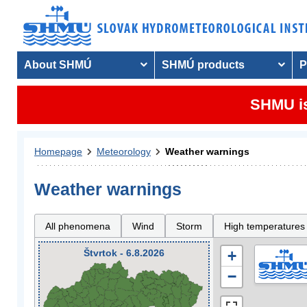
About SHMÚ
SHMÚ products
P
SHMU is
Homepage
Meteorology
Weather warnings
Weather warnings
All phenomena
Wind
Storm
High temperatures
Štvrtok - 6.8.2026
+
−