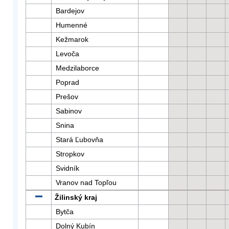
Bardejov
Humenné
Kežmarok
Levoča
Medzilaborce
Poprad
Prešov
Sabinov
Snina
Stará Ľubovňa
Stropkov
Svidník
Vranov nad Topľou
Žilinský kraj
Bytča
Dolný Kubín