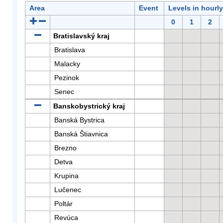
Area
Event
Levels in hourl
0
1
2
Bratislavský kraj
Bratislava
Malacky
Pezinok
Senec
Banskobystrický kraj
Banská Bystrica
Banská Štiavnica
Brezno
Detva
Krupina
Lučenec
Poltár
Revúca