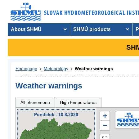
About SHMÚ
SHMÚ products
P
SHM
Homepage
Meteorology
Weather warnings
Weather warnings
All phenomena
High temperatures
Pondelok - 10.8.2026
+
−