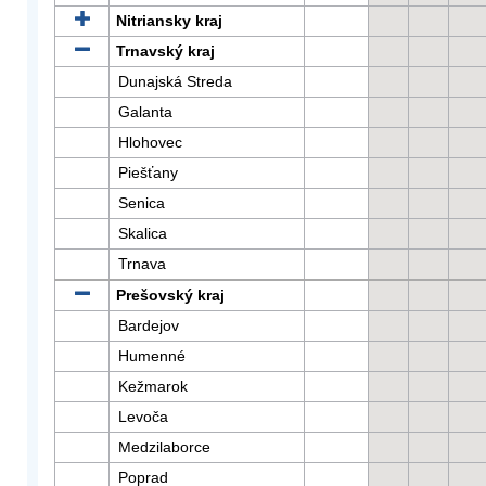
Nitriansky kraj
Trnavský kraj
Dunajská Streda
Galanta
Hlohovec
Piešťany
Senica
Skalica
Trnava
Prešovský kraj
Bardejov
Humenné
Kežmarok
Levoča
Medzilaborce
Poprad