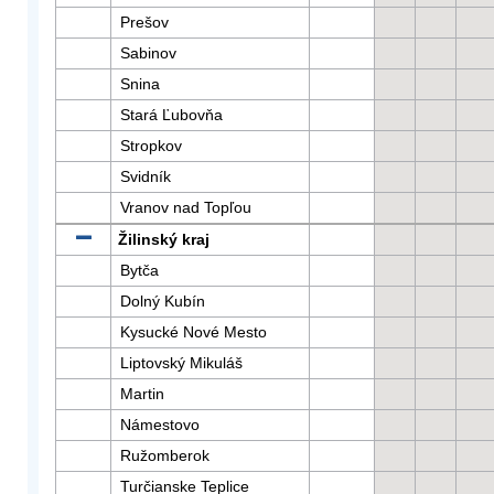
Prešov
Sabinov
Snina
Stará Ľubovňa
Stropkov
Svidník
Vranov nad Topľou
Žilinský kraj
Bytča
Dolný Kubín
Kysucké Nové Mesto
Liptovský Mikuláš
Martin
Námestovo
Ružomberok
Turčianske Teplice