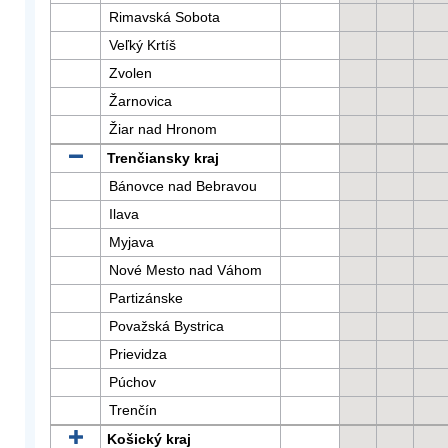
Rimavská Sobota
Veľký Krtíš
Zvolen
Žarnovica
Žiar nad Hronom
Trenčiansky kraj
Bánovce nad Bebravou
Ilava
Myjava
Nové Mesto nad Váhom
Partizánske
Považská Bystrica
Prievidza
Púchov
Trenčín
Košický kraj