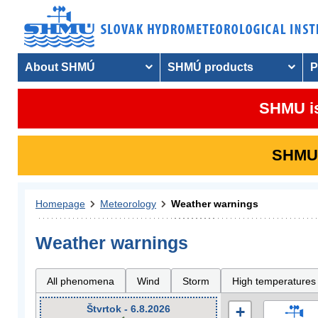
About SHMÚ
SHMÚ products
P
SHMU is
SHMU i
Homepage
Meteorology
Weather warnings
Weather warnings
All phenomena
Wind
Storm
High temperatures
Štvrtok - 6.8.2026
+