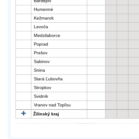
Bardejov
Humenné
Kežmarok
Levoča
Medzilaborce
Poprad
Prešov
Sabinov
Snina
Stará Ľubovňa
Stropkov
Svidník
Vranov nad Topľou
Žilinský kraj