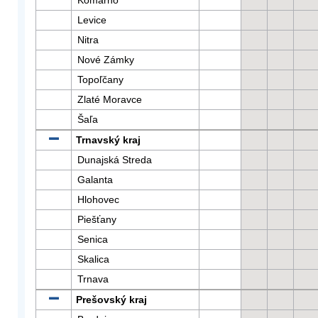
Komárno
Levice
Nitra
Nové Zámky
Topoľčany
Zlaté Moravce
Šaľa
Trnavský kraj
Dunajská Streda
Galanta
Hlohovec
Piešťany
Senica
Skalica
Trnava
Prešovský kraj