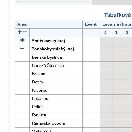
Tabuľkové 
Area
Event
Levels in hour
0
1
2
Bratislavský kraj
Banskobystrický kraj
Banská Bystrica
Banská Štiavnica
Brezno
Detva
Krupina
Lučenec
Poltár
Revúca
Rimavská Sobota
Veľký Krtíš