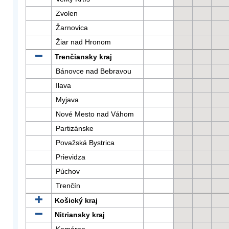
Zvolen
Žarnovica
Žiar nad Hronom
Trenčiansky kraj
Bánovce nad Bebravou
Ilava
Myjava
Nové Mesto nad Váhom
Partizánske
Považská Bystrica
Prievidza
Púchov
Trenčín
Košický kraj
Nitriansky kraj