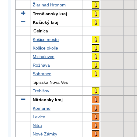
Žiar nad Hronom
Trenčiansky kraj
Košický kraj
Gelnica
Košice mesto
Košice okolie
Michalovce
Rožňava
Sobrance
Spišská Nová Ves
Trebišov
Nitriansky kraj
Komárno
Levice
Nitra
Nové Zámky