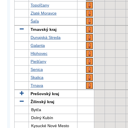
Topoľčany
Zlaté Moravce
Šaľa
Trnavský kraj
Dunajská Streda
Galanta
Hlohovec
Piešťany
Senica
Skalica
Trnava
Prešovský kraj
Žilinský kraj
Bytča
Dolný Kubín
Kysucké Nové Mesto