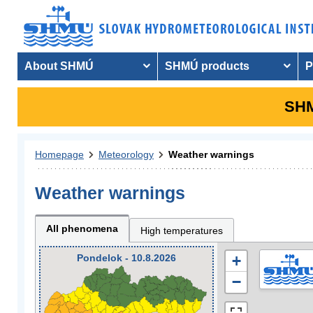
About SHMÚ
SHMÚ products
P
SHM
Homepage
Meteorology
Weather warnings
Weather warnings
All phenomena
High temperatures
Pondelok - 10.8.2026
+
−