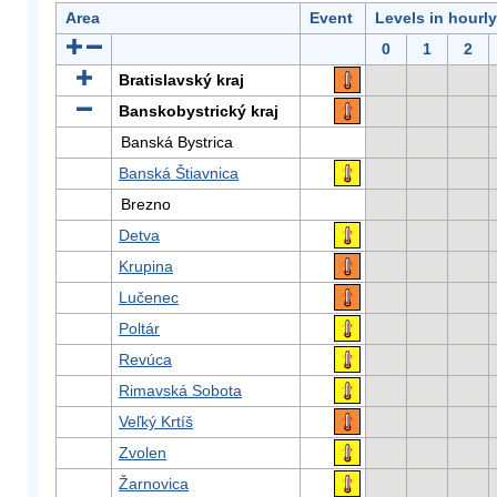
Area
Event
Levels in hourl
0
1
2
Bratislavský kraj
Banskobystrický kraj
Banská Bystrica
Banská Štiavnica
Brezno
Detva
Krupina
Lučenec
Poltár
Revúca
Rimavská Sobota
Veľký Krtíš
Zvolen
Žarnovica