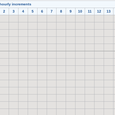
 hourly increments
2
3
4
5
6
7
8
9
10
11
12
13