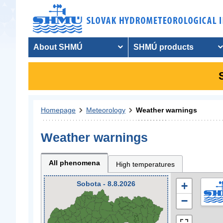
About SHMÚ
SHMÚ products
Homepage
Meteorology
Weather warnings
Weather warnings
All phenomena
High temperatures
Sobota - 8.8.2026
+
−