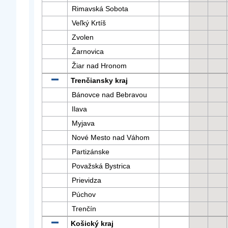
Rimavská Sobota
Veľký Krtíš
Zvolen
Žarnovica
Žiar nad Hronom
Trenčiansky kraj
Bánovce nad Bebravou
Ilava
Myjava
Nové Mesto nad Váhom
Partizánske
Považská Bystrica
Prievidza
Púchov
Trenčín
Košický kraj