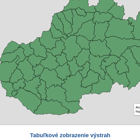
Akt
Naj
Tabuľkové zobrazenie výstrah