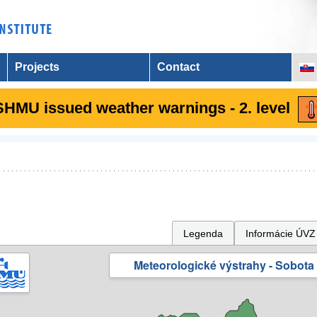
Projects
Contact
SHMU issued weather warnings - 2. level
Legenda
Informácie ÚVZ
Meteorologické výstrahy - Sobota 