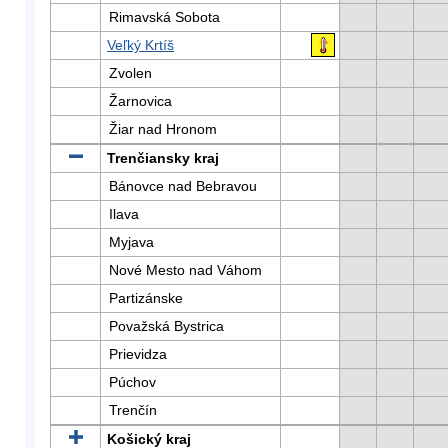
Rimavská Sobota
Veľký Krtíš
Zvolen
Žarnovica
Žiar nad Hronom
Trenčiansky kraj
Bánovce nad Bebravou
Ilava
Myjava
Nové Mesto nad Váhom
Partizánske
Považská Bystrica
Prievidza
Púchov
Trenčín
Košický kraj