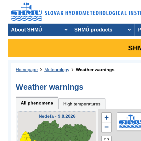
About SHMÚ
SHMÚ products
P
SHM
Homepage
Meteorology
Weather warnings
Weather warnings
All phenomena
High temperatures
Nedeľa - 9.8.2026
+
−