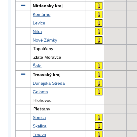
Nitriansky kraj
Komárno
Levice
Nitra
Nové Zámky
Topoľčany
Zlaté Moravce
Šaľa
Trnavský kraj
Dunajská Streda
Galanta
Hlohovec
Piešťany
Senica
Skalica
Trnava