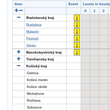
Area
Event
Levels in hourl
0
1
2
Bratislavský kraj
Bratislava
Malacky
Pezinok
Senec
Banskobystrický kraj
Trenčiansky kraj
Košický kraj
Gelnica
Košice mesto
Košice okolie
Michalovce
Rožňava
Sobrance