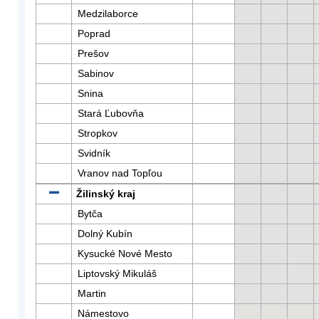
Medzilaborce
Poprad
Prešov
Sabinov
Snina
Stará Ľubovňa
Stropkov
Svidník
Vranov nad Topľou
Žilinský kraj
Bytča
Dolný Kubín
Kysucké Nové Mesto
Liptovský Mikuláš
Martin
Námestovo