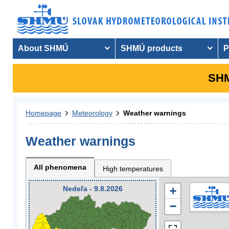
About SHMÚ
SHMÚ products
P
SHM
Homepage
Meteorology
Weather warnings
Weather warnings
All phenomena
High temperatures
Nedeľa - 9.8.2026
+
−