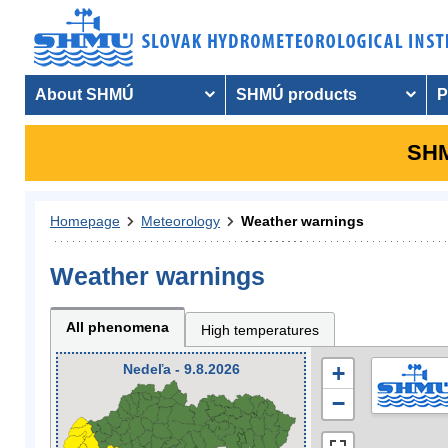
About SHMÚ
SHMÚ products
P
SHM
Homepage
Meteorology
Weather warnings
Weather warnings
All phenomena
High temperatures
Nedeľa - 9.8.2026
+
−