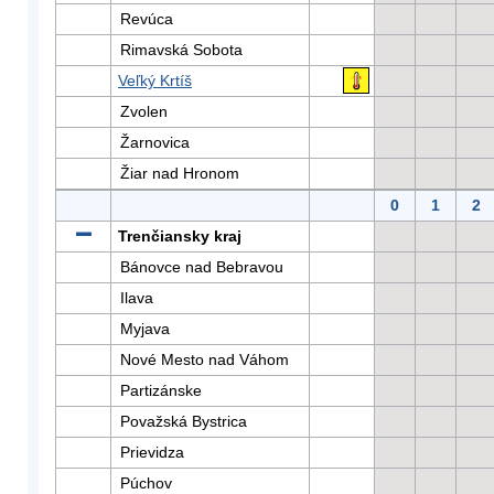
Revúca
Rimavská Sobota
Veľký Krtíš
Zvolen
Žarnovica
Žiar nad Hronom
0
1
2
Trenčiansky kraj
Bánovce nad Bebravou
Ilava
Myjava
Nové Mesto nad Váhom
Partizánske
Považská Bystrica
Prievidza
Púchov