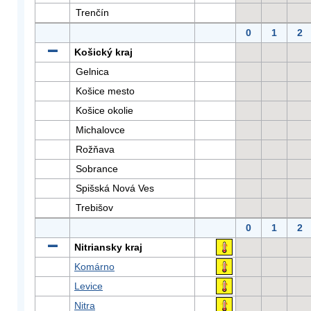
Trenčín
0
1
2
Košický kraj
Gelnica
Košice mesto
Košice okolie
Michalovce
Rožňava
Sobrance
Spišská Nová Ves
Trebišov
0
1
2
Nitriansky kraj
Komárno
Levice
Nitra