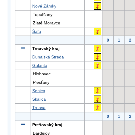
Nové Zámky
Topoľčany
Zlaté Moravce
Šaľa
0
1
2
Trnavský kraj
Dunajská Streda
Galanta
Hlohovec
Piešťany
Senica
Skalica
Trnava
0
1
2
Prešovský kraj
Bardejov