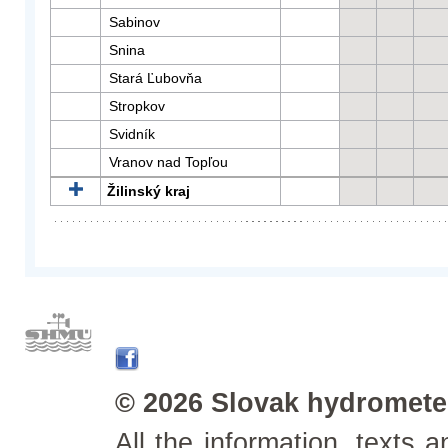
Sabinov
Snina
Stará Ľubovňa
Stropkov
Svidník
Vranov nad Topľou
Žilinský kraj
© 2026 Slovak hydrometeo
All the information, texts