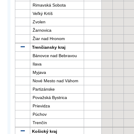
Rimavská Sobota
Veľký Krtíš
Zvolen
Žarnovica
Žiar nad Hronom
Trenčiansky kraj
Bánovce nad Bebravou
Ilava
Myjava
Nové Mesto nad Váhom
Partizánske
Považská Bystrica
Prievidza
Púchov
Trenčín
Košický kraj