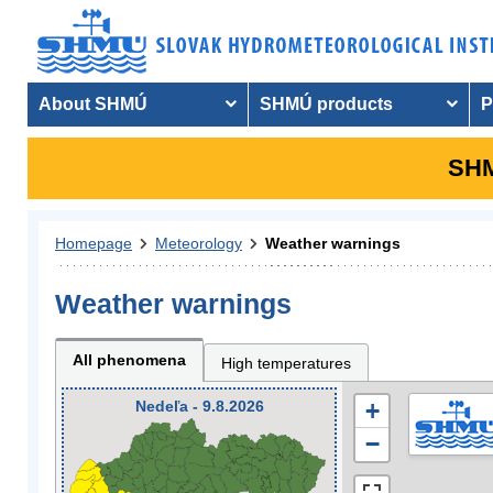
About SHMÚ
SHMÚ products
P
SHM
Homepage
Meteorology
Weather warnings
Weather warnings
All phenomena
High temperatures
Nedeľa - 9.8.2026
+
−