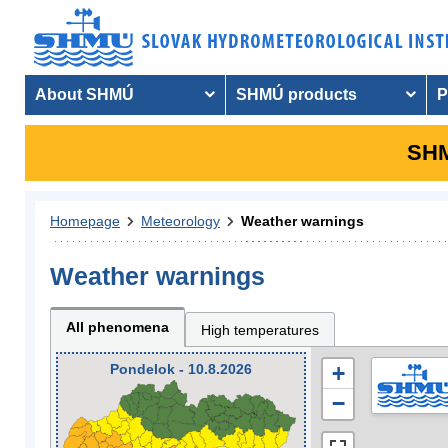
About SHMÚ
SHMÚ products
P
SHM
Homepage
Meteorology
Weather warnings
Weather warnings
All phenomena
High temperatures
Pondelok - 10.8.2026
+
−