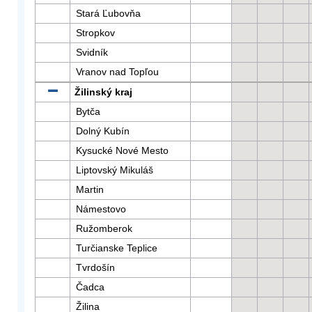
Stará Ľubovňa
Stropkov
Svidník
Vranov nad Topľou
Žilinský kraj
Bytča
Dolný Kubín
Kysucké Nové Mesto
Liptovský Mikuláš
Martin
Námestovo
Ružomberok
Turčianske Teplice
Tvrdošín
Čadca
Žilina