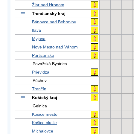
Žiar nad Hronom
Trenčiansky kraj
Bánovce nad Bebravou
Ilava
Myjava
Nové Mesto nad Váhom
Partizánske
Považská Bystrica
Prievidza
Púchov
Trenčín
Košický kraj
Gelnica
Košice mesto
Košice okolie
Michalovce