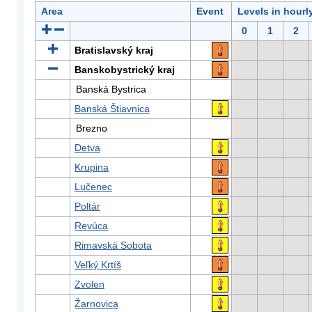
Area
Event
Levels in hourl
0
1
2
Bratislavský kraj
Banskobystrický kraj
Banská Bystrica
Banská Štiavnica
Brezno
Detva
Krupina
Lučenec
Poltár
Revúca
Rimavská Sobota
Veľký Krtíš
Zvolen
Žarnovica