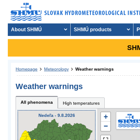
About SHMÚ
SHMÚ products
P
SHM
Homepage
Meteorology
Weather warnings
Weather warnings
All phenomena
High temperatures
Nedeľa - 9.8.2026
+
−