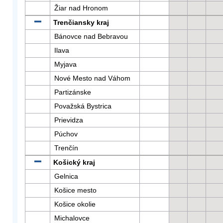
Žiar nad Hronom
Trenčiansky kraj
Bánovce nad Bebravou
Ilava
Myjava
Nové Mesto nad Váhom
Partizánske
Považská Bystrica
Prievidza
Púchov
Trenčín
Košický kraj
Gelnica
Košice mesto
Košice okolie
Michalovce