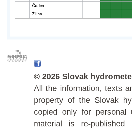
Čadca
0
0
0
Žilina
0
0
0
© 2026 Slovak hydrometeo
All the information, texts
property of the Slovak h
copied only for personal
material is re-published