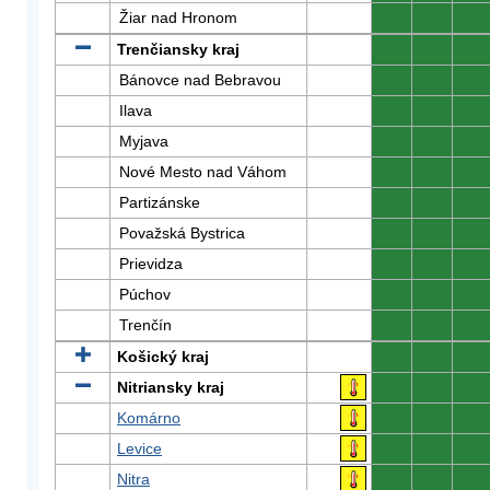
Žiar nad Hronom
0
0
0
Trenčiansky kraj
0
0
0
Bánovce nad Bebravou
0
0
0
Ilava
0
0
0
Myjava
0
0
0
Nové Mesto nad Váhom
0
0
0
Partizánske
0
0
0
Považská Bystrica
0
0
0
Prievidza
0
0
0
Púchov
0
0
0
Trenčín
0
0
0
Košický kraj
0
0
0
Nitriansky kraj
0
0
0
Komárno
0
0
0
Levice
0
0
0
Nitra
0
0
0