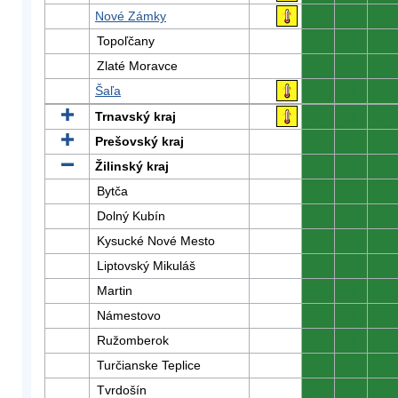
Nové Zámky
0
0
0
Topoľčany
0
0
0
Zlaté Moravce
0
0
0
Šaľa
0
0
0
Trnavský kraj
0
0
0
Prešovský kraj
0
0
0
Žilinský kraj
0
0
0
Bytča
0
0
0
Dolný Kubín
0
0
0
Kysucké Nové Mesto
0
0
0
Liptovský Mikuláš
0
0
0
Martin
0
0
0
Námestovo
0
0
0
Ružomberok
0
0
0
Turčianske Teplice
0
0
0
Tvrdošín
0
0
0