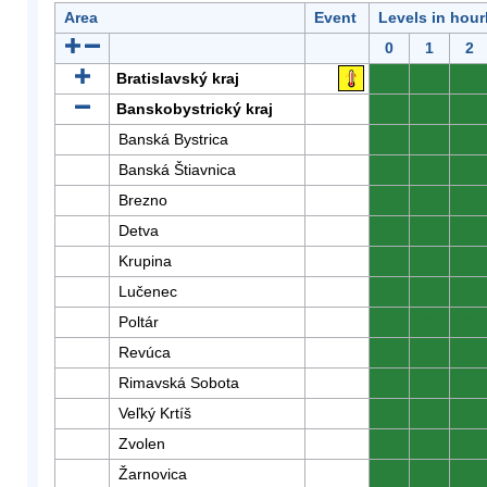
Area
Event
Levels in hour
0
1
2
Bratislavský kraj
0
0
0
Banskobystrický kraj
0
0
0
Banská Bystrica
0
0
0
Banská Štiavnica
0
0
0
Brezno
0
0
0
Detva
0
0
0
Krupina
0
0
0
Lučenec
0
0
0
Poltár
0
0
0
Revúca
0
0
0
Rimavská Sobota
0
0
0
Veľký Krtíš
0
0
0
Zvolen
0
0
0
Žarnovica
0
0
0