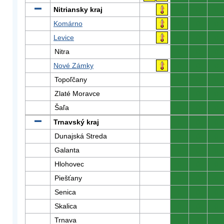
Nitriansky kraj
0
0
0
Komárno
0
0
0
Levice
0
0
0
Nitra
0
0
0
Nové Zámky
0
0
0
Topoľčany
0
0
0
Zlaté Moravce
0
0
0
Šaľa
0
0
0
Trnavský kraj
0
0
0
Dunajská Streda
0
0
0
Galanta
0
0
0
Hlohovec
0
0
0
Piešťany
0
0
0
Senica
0
0
0
Skalica
0
0
0
Trnava
0
0
0