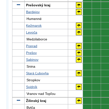
Prešovský kraj
0
0
0
Bardejov
0
0
0
Humenné
0
0
0
Kežmarok
0
0
0
Levoča
0
0
0
Medzilaborce
0
0
0
Poprad
0
0
0
Prešov
0
0
0
Sabinov
0
0
0
Snina
0
0
0
Stará Ľubovňa
0
0
0
Stropkov
0
0
0
Svidník
0
0
0
Vranov nad Topľou
0
0
0
Žilinský kraj
0
0
0
Bytča
0
0
0