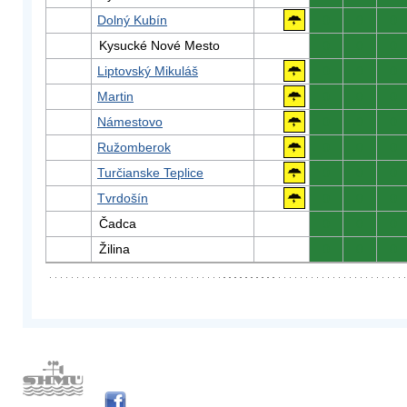
Dolný Kubín
0
0
0
Kysucké Nové Mesto
0
0
0
Liptovský Mikuláš
0
0
0
Martin
0
0
0
Námestovo
0
0
0
Ružomberok
0
0
0
Turčianske Teplice
0
0
0
Tvrdošín
0
0
0
Čadca
0
0
0
Žilina
0
0
0