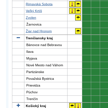
Rimavská Sobota
0
0
0
Veľký Krtíš
0
0
0
Zvolen
0
0
0
Žarnovica
0
0
0
Žiar nad Hronom
0
0
0
Trenčiansky kraj
0
0
0
Bánovce nad Bebravou
0
0
0
Ilava
0
0
0
Myjava
0
0
0
Nové Mesto nad Váhom
0
0
0
Partizánske
0
0
0
Považská Bystrica
0
0
0
Prievidza
0
0
0
Púchov
0
0
0
Trenčín
0
0
0
Košický kraj
0
0
0