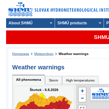
About SHMÚ
SHMÚ products
P
SHMU 
Homepage
Meteorology
Weather warnings
Weather warnings
All phenomena
Storm
High temperatures
Štvrtok - 6.8.2026
+
−