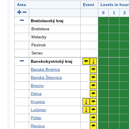
Area
Event
Levels in hour
0
1
2
Bratislavský kraj
0
0
0
Bratislava
0
0
0
Malacky
0
0
0
Pezinok
0
0
0
Senec
0
0
0
Banskobystrický kraj
0
0
0
Banská Bystrica
0
0
0
Banská Štiavnica
0
0
0
Brezno
0
0
0
Detva
0
0
0
Krupina
0
0
0
Lučenec
0
0
0
Poltár
0
0
0
Revúca
0
0
0