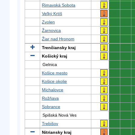
Rimavská Sobota
0
0
Veľký Krtíš
0
0
Zvolen
0
0
Žarnovica
0
0
Žiar nad Hronom
0
0
Trenčiansky kraj
0
0
Košický kraj
0
0
Gelnica
0
0
Košice mesto
0
0
Košice okolie
0
0
Michalovce
0
0
Rožňava
0
0
Sobrance
0
0
Spišská Nová Ves
0
0
Trebišov
0
0
Nitriansky kraj
0
0