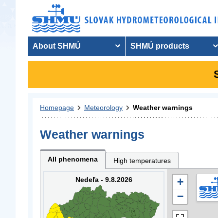
About SHMÚ
SHMÚ products
Homepage
Meteorology
Weather warnings
Weather warnings
All phenomena
High temperatures
Nedeľa - 9.8.2026
+
−