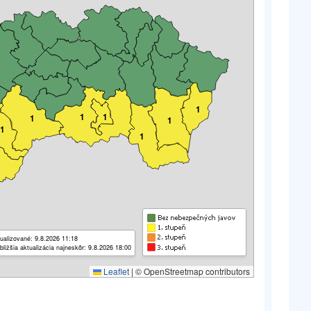
1
1
1
1
1
1
1
ualizované: 9.8.2026 11:18
bližšia aktualizácia najneskôr: 9.8.2026 18:00
Leaflet
|
© OpenStreetmap contributors