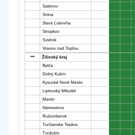
Sabinov
0
0
Snina
0
0
Stará Ľubovňa
0
0
Stropkov
0
0
Svidník
0
0
Vranov nad Topľou
0
0
Žilinský kraj
0
0
Bytča
0
0
Dolný Kubín
0
0
Kysucké Nové Mesto
0
0
Liptovský Mikuláš
0
0
Martin
0
0
Námestovo
0
0
Ružomberok
0
0
Turčianske Teplice
0
0
Tvrdošín
0
0