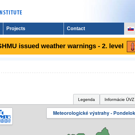
Projects
Contact
SHMU issued weather warnings - 2. level
Legenda
Informácie ÚVZ
Meteorologické výstrahy - Pondelok 