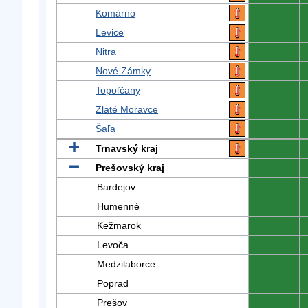
Komárno
0
0
Levice
0
0
Nitra
0
0
Nové Zámky
0
0
Topoľčany
0
0
Zlaté Moravce
0
0
Šaľa
0
0
Trnavský kraj
0
0
Prešovský kraj
0
0
Bardejov
0
0
Humenné
0
0
Kežmarok
0
0
Levoča
0
0
Medzilaborce
0
0
Poprad
0
0
Prešov
0
0