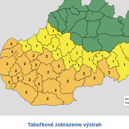
1
1
2
1
1
1
1
2
1
1
2
1
2
1
1
1
2
2
1
2
1
2
2
2
2
2
2
2
2
2
2
2
2
2
2
Akt
Naj
Tabuľkové zobrazenie výstrah