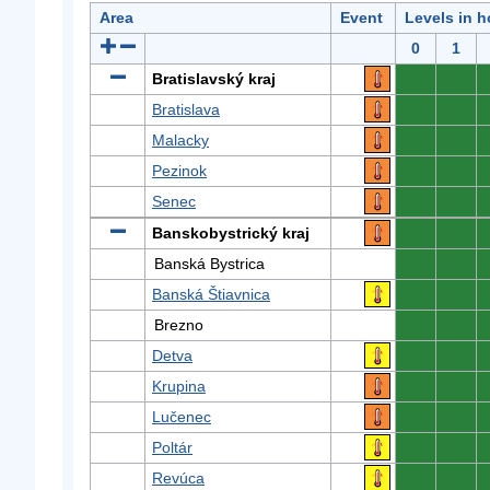
Area
Event
Levels in h
0
1
Bratislavský kraj
0
0
Bratislava
0
0
Malacky
0
0
Pezinok
0
0
Senec
0
0
Banskobystrický kraj
0
0
Banská Bystrica
0
0
Banská Štiavnica
0
0
Brezno
0
0
Detva
0
0
Krupina
0
0
Lučenec
0
0
Poltár
0
0
Revúca
0
0