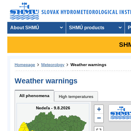
About SHMÚ
SHMÚ products
P
SHM
Homepage
Meteorology
Weather warnings
Weather warnings
All phenomena
High temperatures
Nedeľa - 9.8.2026
+
−