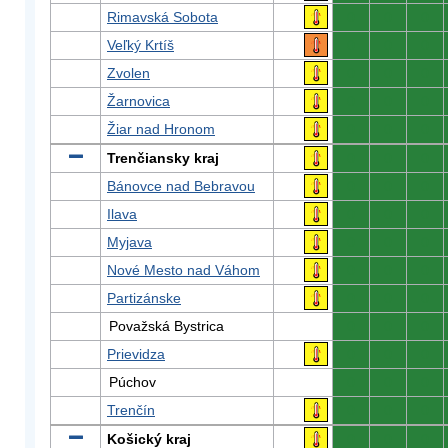
Rimavská Sobota
0
0
0
Veľký Krtíš
0
0
0
Zvolen
0
0
0
Žarnovica
0
0
0
Žiar nad Hronom
0
0
0
Trenčiansky kraj
0
0
0
Bánovce nad Bebravou
0
0
0
Ilava
0
0
0
Myjava
0
0
0
Nové Mesto nad Váhom
0
0
0
Partizánske
0
0
0
Považská Bystrica
0
0
0
Prievidza
0
0
0
Púchov
0
0
0
Trenčín
0
0
0
Košický kraj
0
0
0