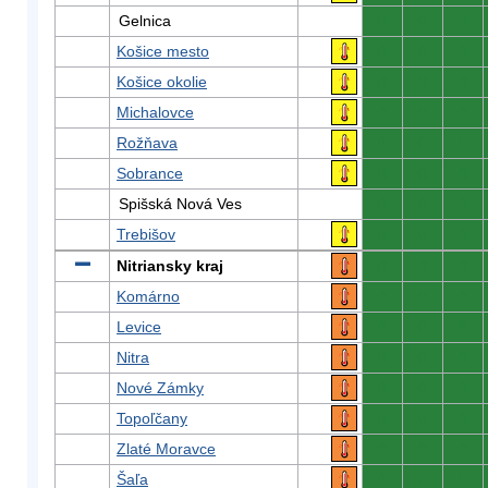
Gelnica
0
0
0
Košice mesto
0
0
0
Košice okolie
0
0
0
Michalovce
0
0
0
Rožňava
0
0
0
Sobrance
0
0
0
Spišská Nová Ves
0
0
0
Trebišov
0
0
0
Nitriansky kraj
0
0
0
Komárno
0
0
0
Levice
0
0
0
Nitra
0
0
0
Nové Zámky
0
0
0
Topoľčany
0
0
0
Zlaté Moravce
0
0
0
Šaľa
0
0
0