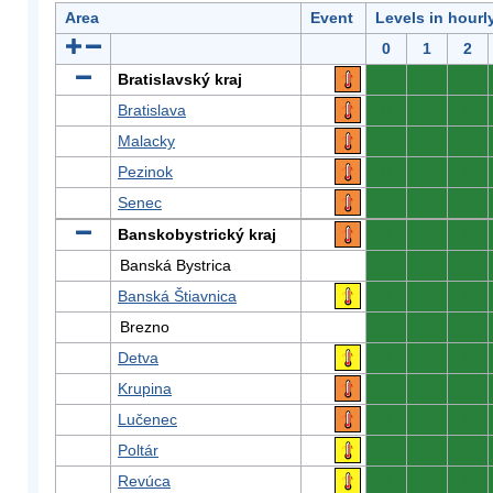
Area
Event
Levels in hourl
0
1
2
Bratislavský kraj
0
0
0
Bratislava
0
0
0
Malacky
0
0
0
Pezinok
0
0
0
Senec
0
0
0
Banskobystrický kraj
0
0
0
Banská Bystrica
0
0
0
Banská Štiavnica
0
0
0
Brezno
0
0
0
Detva
0
0
0
Krupina
0
0
0
Lučenec
0
0
0
Poltár
0
0
0
Revúca
0
0
0