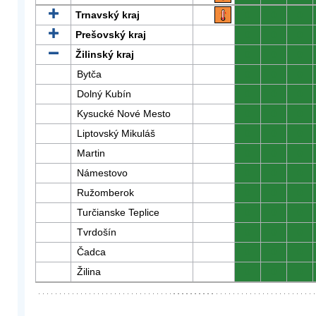
Trnavský kraj
0
0
0
Prešovský kraj
0
0
0
Žilinský kraj
0
0
0
Bytča
0
0
0
Dolný Kubín
0
0
0
Kysucké Nové Mesto
0
0
0
Liptovský Mikuláš
0
0
0
Martin
0
0
0
Námestovo
0
0
0
Ružomberok
0
0
0
Turčianske Teplice
0
0
0
Tvrdošín
0
0
0
Čadca
0
0
0
Žilina
0
0
0