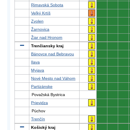
Rimavská Sobota
0
0
0
Veľký Krtíš
0
0
0
Zvolen
0
0
0
Žarnovica
0
0
0
Žiar nad Hronom
0
0
0
Trenčiansky kraj
0
0
0
Bánovce nad Bebravou
0
0
0
Ilava
0
0
0
Myjava
0
0
0
Nové Mesto nad Váhom
0
0
0
Partizánske
0
0
0
Považská Bystrica
0
0
0
Prievidza
0
0
0
Púchov
0
0
0
Trenčín
0
0
0
Košický kraj
0
0
0