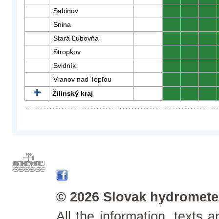
Sabinov
0
0
0
Snina
0
0
0
Stará Ľubovňa
0
0
0
Stropkov
0
0
0
Svidník
0
0
0
Vranov nad Topľou
0
0
0
Žilinský kraj
0
0
0
© 2026 Slovak hydrometeo
All the information, texts