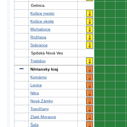
Gelnica
0
0
0
Košice mesto
0
0
0
Košice okolie
0
0
0
Michalovce
0
0
0
Rožňava
0
0
0
Sobrance
0
0
0
Spišská Nová Ves
0
0
0
Trebišov
0
0
0
Nitriansky kraj
0
0
0
Komárno
0
0
0
Levice
0
0
0
Nitra
0
0
0
Nové Zámky
0
0
0
Topoľčany
0
0
0
Zlaté Moravce
0
0
0
Šaľa
0
0
0