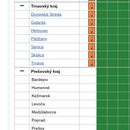
Trnavský kraj
0
0
0
Dunajská Streda
0
0
0
Galanta
0
0
0
Hlohovec
0
0
0
Piešťany
0
0
0
Senica
0
0
0
Skalica
0
0
0
Trnava
0
0
0
Prešovský kraj
0
0
0
Bardejov
0
0
0
Humenné
0
0
0
Kežmarok
0
0
0
Levoča
0
0
0
Medzilaborce
0
0
0
Poprad
0
0
0
Prešov
0
0
0