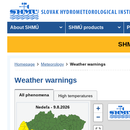
About SHMÚ
SHMÚ products
P
SHM
Homepage
Meteorology
Weather warnings
Weather warnings
All phenomena
High temperatures
Nedeľa - 9.8.2026
+
−