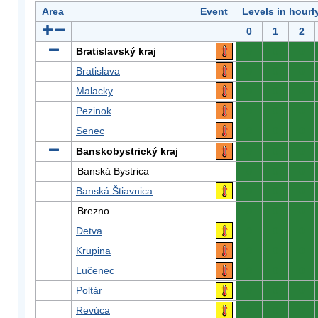
Area
Event
Levels in hourl
0
1
2
Bratislavský kraj
0
0
0
Bratislava
0
0
0
Malacky
0
0
0
Pezinok
0
0
0
Senec
0
0
0
Banskobystrický kraj
0
0
0
Banská Bystrica
0
0
0
Banská Štiavnica
0
0
0
Brezno
0
0
0
Detva
0
0
0
Krupina
0
0
0
Lučenec
0
0
0
Poltár
0
0
0
Revúca
0
0
0