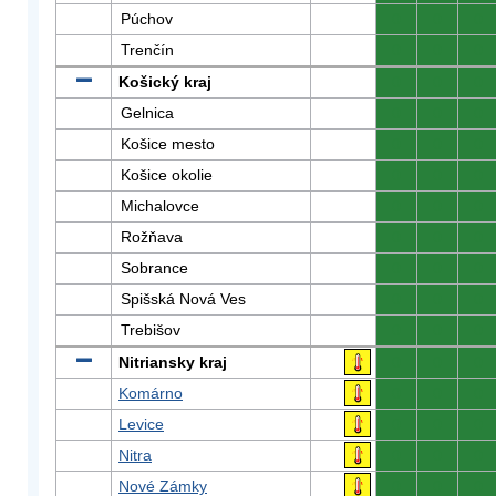
Púchov
0
0
0
Trenčín
0
0
0
Košický kraj
0
0
0
Gelnica
0
0
0
Košice mesto
0
0
0
Košice okolie
0
0
0
Michalovce
0
0
0
Rožňava
0
0
0
Sobrance
0
0
0
Spišská Nová Ves
0
0
0
Trebišov
0
0
0
Nitriansky kraj
0
0
0
Komárno
0
0
0
Levice
0
0
0
Nitra
0
0
0
Nové Zámky
0
0
0