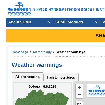
About SHMÚ
SHMÚ products
P
SHM
Homepage
Meteorology
Weather warnings
Weather warnings
All phenomena
High temperatures
Sobota - 8.8.2026
+
−