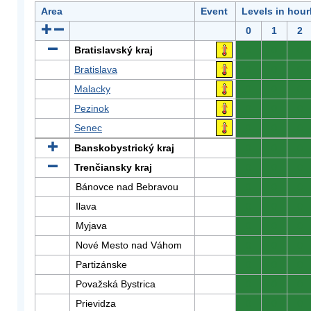
Area
Event
Levels in hour
0
1
2
Bratislavský kraj
0
0
0
Bratislava
0
0
0
Malacky
0
0
0
Pezinok
0
0
0
Senec
0
0
0
Banskobystrický kraj
0
0
0
Trenčiansky kraj
0
0
0
Bánovce nad Bebravou
0
0
0
Ilava
0
0
0
Myjava
0
0
0
Nové Mesto nad Váhom
0
0
0
Partizánske
0
0
0
Považská Bystrica
0
0
0
Prievidza
0
0
0