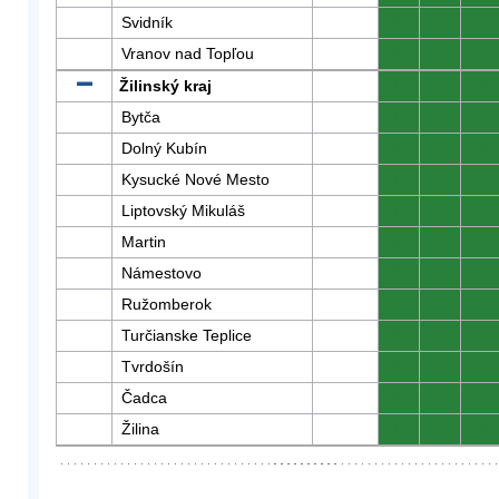
Svidník
0
0
0
Vranov nad Topľou
0
0
0
Žilinský kraj
0
0
0
Bytča
0
0
0
Dolný Kubín
0
0
0
Kysucké Nové Mesto
0
0
0
Liptovský Mikuláš
0
0
0
Martin
0
0
0
Námestovo
0
0
0
Ružomberok
0
0
0
Turčianske Teplice
0
0
0
Tvrdošín
0
0
0
Čadca
0
0
0
Žilina
0
0
0