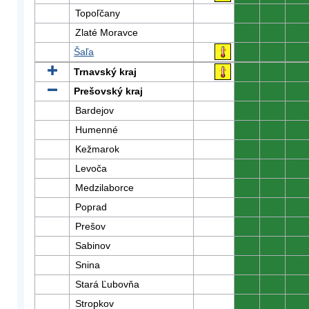
Topoľčany
0
0
0
Zlaté Moravce
0
0
0
Šaľa
0
0
0
Trnavský kraj
0
0
0
Prešovský kraj
0
0
0
Bardejov
0
0
0
Humenné
0
0
0
Kežmarok
0
0
0
Levoča
0
0
0
Medzilaborce
0
0
0
Poprad
0
0
0
Prešov
0
0
0
Sabinov
0
0
0
Snina
0
0
0
Stará Ľubovňa
0
0
0
Stropkov
0
0
0