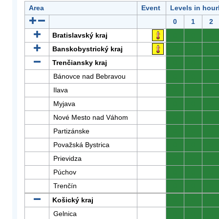
Area
Event
Levels in hour
0
1
2
Bratislavský kraj
0
0
0
Banskobystrický kraj
0
0
0
Trenčiansky kraj
0
0
0
Bánovce nad Bebravou
0
0
0
Ilava
0
0
0
Myjava
0
0
0
Nové Mesto nad Váhom
0
0
0
Partizánske
0
0
0
Považská Bystrica
0
0
0
Prievidza
0
0
0
Púchov
0
0
0
Trenčín
0
0
0
Košický kraj
0
0
0
Gelnica
0
0
0