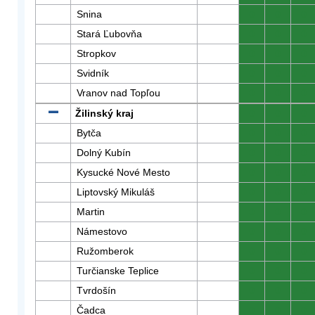
Snina
0
0
0
Stará Ľubovňa
0
0
0
Stropkov
0
0
0
Svidník
0
0
0
Vranov nad Topľou
0
0
0
Žilinský kraj
0
0
0
Bytča
0
0
0
Dolný Kubín
0
0
0
Kysucké Nové Mesto
0
0
0
Liptovský Mikuláš
0
0
0
Martin
0
0
0
Námestovo
0
0
0
Ružomberok
0
0
0
Turčianske Teplice
0
0
0
Tvrdošín
0
0
0
Čadca
0
0
0