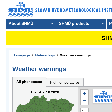
About SHMÚ
SHMÚ products
P
SHM
Homepage
Meteorology
Weather warnings
Weather warnings
All phenomena
High temperatures
Piatok - 7.8.2026
+
−