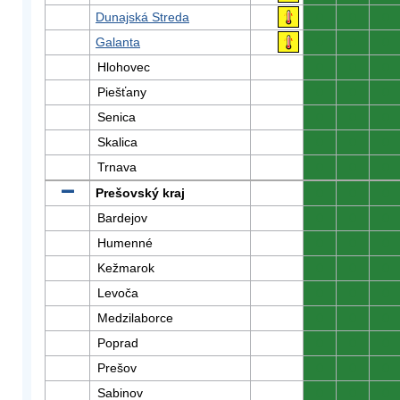
Dunajská Streda
0
0
0
Galanta
0
0
0
Hlohovec
0
0
0
Piešťany
0
0
0
Senica
0
0
0
Skalica
0
0
0
Trnava
0
0
0
Prešovský kraj
0
0
0
Bardejov
0
0
0
Humenné
0
0
0
Kežmarok
0
0
0
Levoča
0
0
0
Medzilaborce
0
0
0
Poprad
0
0
0
Prešov
0
0
0
Sabinov
0
0
0