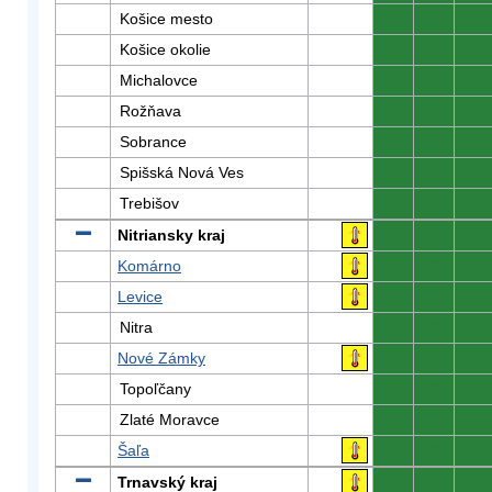
Košice mesto
0
0
0
Košice okolie
0
0
0
Michalovce
0
0
0
Rožňava
0
0
0
Sobrance
0
0
0
Spišská Nová Ves
0
0
0
Trebišov
0
0
0
Nitriansky kraj
0
0
0
Komárno
0
0
0
Levice
0
0
0
Nitra
0
0
0
Nové Zámky
0
0
0
Topoľčany
0
0
0
Zlaté Moravce
0
0
0
Šaľa
0
0
0
Trnavský kraj
0
0
0