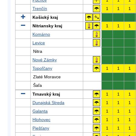
Púchov
1
1
1
Trenčín
1
1
1
Košický kraj
0
0
0
Nitriansky kraj
1
1
1
Komárno
0
0
0
Levice
0
0
0
Nitra
0
0
0
Nové Zámky
0
0
0
Topoľčany
1
1
1
Zlaté Moravce
0
0
0
Šaľa
0
0
0
Trnavský kraj
1
1
1
Dunajská Streda
1
1
1
Galanta
1
1
1
Hlohovec
1
1
1
Piešťany
1
1
1