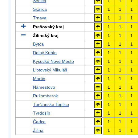
Senica
1
1
1
Skalica
1
1
1
Trnava
1
1
1
Prešovský kraj
1
1
1
Žilinský kraj
1
1
1
Bytča
1
1
1
Dolný Kubín
1
1
1
Kysucké Nové Mesto
1
1
1
Liptovský Mikuláš
1
1
1
Martin
1
1
1
Námestovo
1
1
1
Ružomberok
1
1
1
Turčianske Teplice
1
1
1
Tvrdošín
1
1
1
Čadca
1
1
1
Žilina
1
1
1