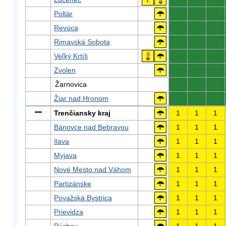
Poltár
0
0
0
Revúca
0
0
0
Rimavská Sobota
0
0
0
Veľký Krtíš
0
0
0
Zvolen
0
0
0
Žarnovica
0
0
0
Žiar nad Hronom
0
0
0
Trenčiansky kraj
1
1
1
Bánovce nad Bebravou
1
1
1
Ilava
1
1
1
Myjava
1
1
1
Nové Mesto nad Váhom
1
1
1
Partizánske
1
1
1
Považská Bystrica
1
1
1
Prievidza
1
1
1