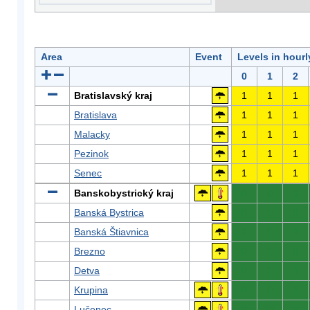
Area
Event
Levels in hour
0
1
2
Bratislavský kraj
1
1
1
Bratislava
1
1
1
Malacky
1
1
1
Pezinok
1
1
1
Senec
1
1
1
Banskobystrický kraj
0
0
0
Banská Bystrica
0
0
0
Banská Štiavnica
0
0
0
Brezno
0
0
0
Detva
0
0
0
Krupina
0
0
0
Lučenec
0
0
0