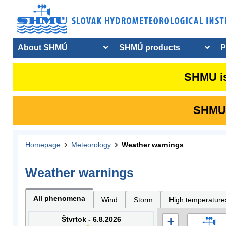
About SHMÚ
SHMÚ products
P
SHMU is
SHMU i
Homepage
Meteorology
Weather warnings
Weather warnings
All phenomena
Wind
Storm
High temperature
Štvrtok - 6.8.2026
+