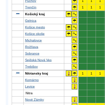
Púchov
1
1
1
Trenčín
1
1
1
Košický kraj
0
0
0
Gelnica
0
0
0
Košice mesto
0
0
0
Košice okolie
0
0
0
Michalovce
0
0
0
Rožňava
0
0
0
Sobrance
0
0
0
Spišská Nová Ves
0
0
0
Trebišov
0
0
0
Nitriansky kraj
1
1
1
Komárno
0
0
0
Levice
0
0
0
Nitra
0
0
0
Nové Zámky
0
0
0