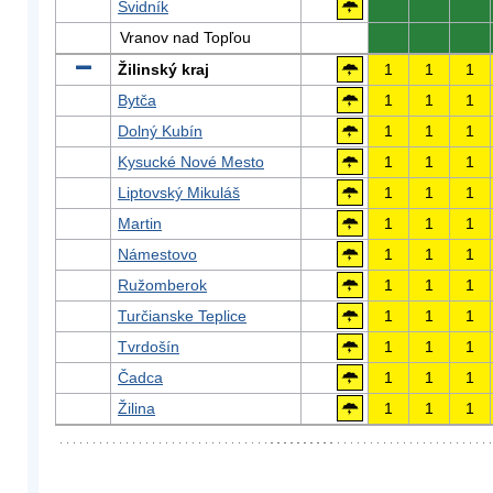
Svidník
0
0
0
Vranov nad Topľou
0
0
0
Žilinský kraj
1
1
1
Bytča
1
1
1
Dolný Kubín
1
1
1
Kysucké Nové Mesto
1
1
1
Liptovský Mikuláš
1
1
1
Martin
1
1
1
Námestovo
1
1
1
Ružomberok
1
1
1
Turčianske Teplice
1
1
1
Tvrdošín
1
1
1
Čadca
1
1
1
Žilina
1
1
1