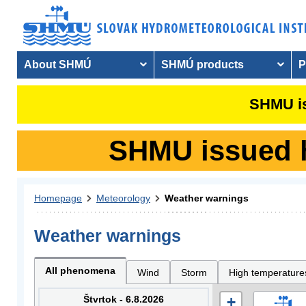
About SHMÚ
SHMÚ products
P
SHMU is
SHMU issued hy
Homepage
Meteorology
Weather warnings
Weather warnings
All phenomena
Wind
Storm
High temperature
Štvrtok - 6.8.2026
+