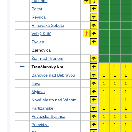
Lučenec
0
0
0
Poltár
0
0
0
Revúca
0
0
0
Rimavská Sobota
0
0
0
Veľký Krtíš
0
0
0
Zvolen
0
0
0
Žarnovica
0
0
0
Žiar nad Hronom
0
0
0
Trenčiansky kraj
1
1
1
Bánovce nad Bebravou
1
1
1
Ilava
1
1
1
Myjava
1
1
1
Nové Mesto nad Váhom
1
1
1
Partizánske
1
1
1
Považská Bystrica
1
1
1
Prievidza
1
1
1