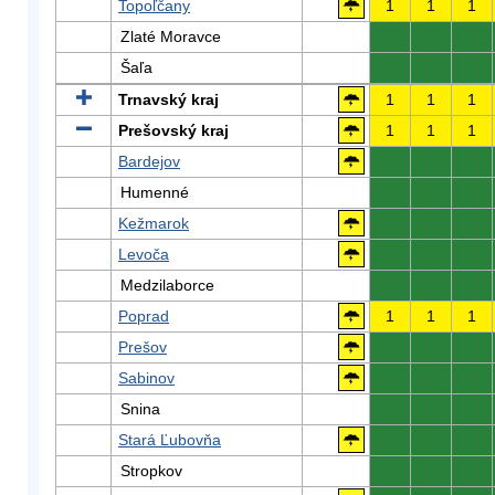
Topoľčany
1
1
1
Zlaté Moravce
0
0
0
Šaľa
0
0
0
Trnavský kraj
1
1
1
Prešovský kraj
1
1
1
Bardejov
0
0
0
Humenné
0
0
0
Kežmarok
0
0
0
Levoča
0
0
0
Medzilaborce
0
0
0
Poprad
1
1
1
Prešov
0
0
0
Sabinov
0
0
0
Snina
0
0
0
Stará Ľubovňa
0
0
0
Stropkov
0
0
0