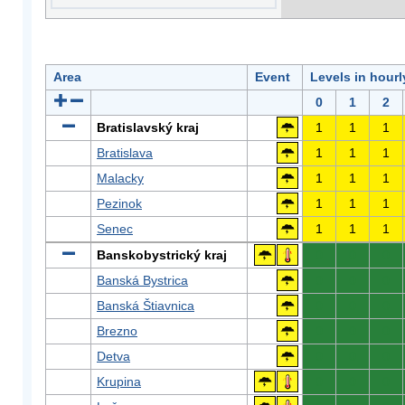
Area
Event
Levels in hour
0
1
2
Bratislavský kraj
1
1
1
Bratislava
1
1
1
Malacky
1
1
1
Pezinok
1
1
1
Senec
1
1
1
Banskobystrický kraj
0
0
0
Banská Bystrica
0
0
0
Banská Štiavnica
0
0
0
Brezno
0
0
0
Detva
0
0
0
Krupina
0
0
0