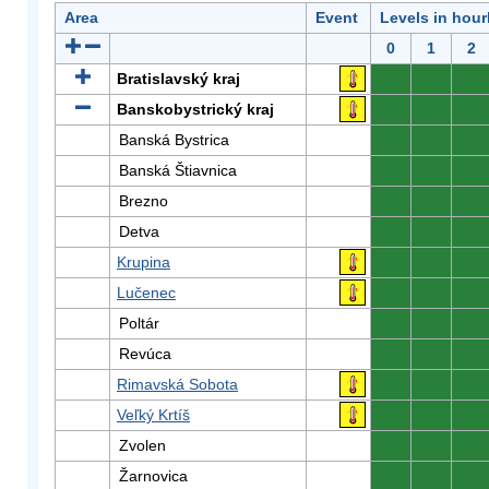
Area
Event
Levels in hour
0
1
2
Bratislavský kraj
0
0
0
Banskobystrický kraj
0
0
0
Banská Bystrica
0
0
0
Banská Štiavnica
0
0
0
Brezno
0
0
0
Detva
0
0
0
Krupina
0
0
0
Lučenec
0
0
0
Poltár
0
0
0
Revúca
0
0
0
Rimavská Sobota
0
0
0
Veľký Krtíš
0
0
0
Zvolen
0
0
0
Žarnovica
0
0
0