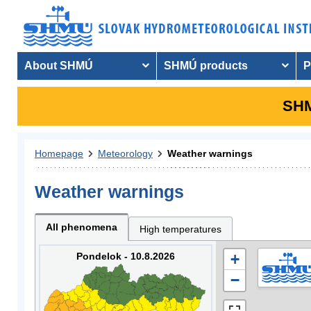
About SHMÚ
SHMÚ products
P
SHM
Homepage
Meteorology
Weather warnings
Weather warnings
All phenomena
High temperatures
Pondelok - 10.8.2026
+
−