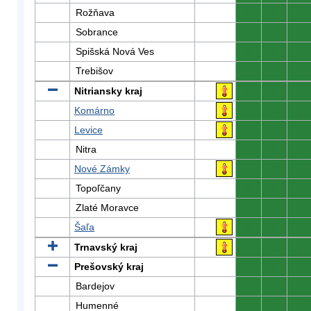
Rožňava
0
0
0
Sobrance
0
0
0
Spišská Nová Ves
0
0
0
Trebišov
0
0
0
Nitriansky kraj
0
0
0
Komárno
0
0
0
Levice
0
0
0
Nitra
0
0
0
Nové Zámky
0
0
0
Topoľčany
0
0
0
Zlaté Moravce
0
0
0
Šaľa
0
0
0
Trnavský kraj
0
0
0
Prešovský kraj
0
0
0
Bardejov
0
0
0
Humenné
0
0
0