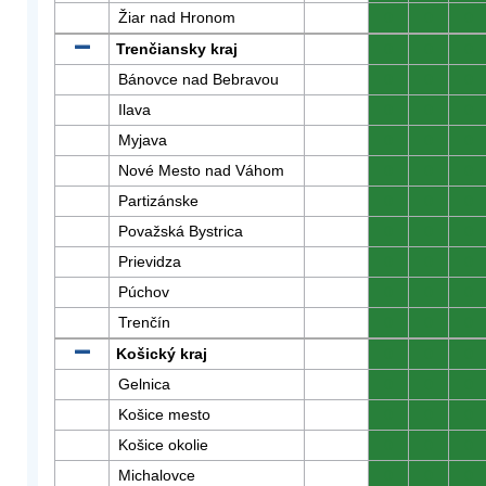
Žiar nad Hronom
0
0
0
Trenčiansky kraj
0
0
0
Bánovce nad Bebravou
0
0
0
Ilava
0
0
0
Myjava
0
0
0
Nové Mesto nad Váhom
0
0
0
Partizánske
0
0
0
Považská Bystrica
0
0
0
Prievidza
0
0
0
Púchov
0
0
0
Trenčín
0
0
0
Košický kraj
0
0
0
Gelnica
0
0
0
Košice mesto
0
0
0
Košice okolie
0
0
0
Michalovce
0
0
0