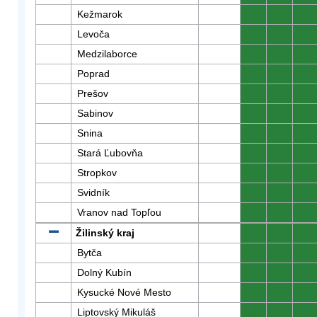
Kežmarok
0
0
0
Levoča
0
0
0
Medzilaborce
0
0
0
Poprad
0
0
0
Prešov
0
0
0
Sabinov
0
0
0
Snina
0
0
0
Stará Ľubovňa
0
0
0
Stropkov
0
0
0
Svidník
0
0
0
Vranov nad Topľou
0
0
0
Žilinský kraj
0
0
0
Bytča
0
0
0
Dolný Kubín
0
0
0
Kysucké Nové Mesto
0
0
0
Liptovský Mikuláš
0
0
0