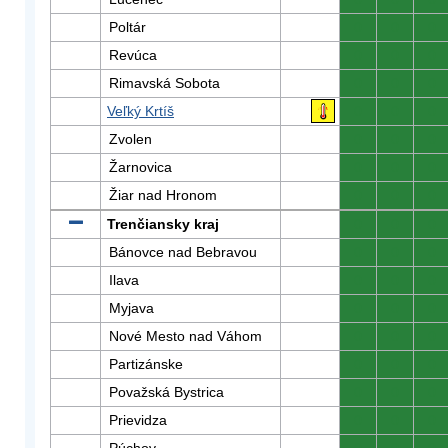
Poltár
0
0
0
Revúca
0
0
0
Rimavská Sobota
0
0
0
Veľký Krtíš
0
0
0
Zvolen
0
0
0
Žarnovica
0
0
0
Žiar nad Hronom
0
0
0
Trenčiansky kraj
0
0
0
Bánovce nad Bebravou
0
0
0
Ilava
0
0
0
Myjava
0
0
0
Nové Mesto nad Váhom
0
0
0
Partizánske
0
0
0
Považská Bystrica
0
0
0
Prievidza
0
0
0