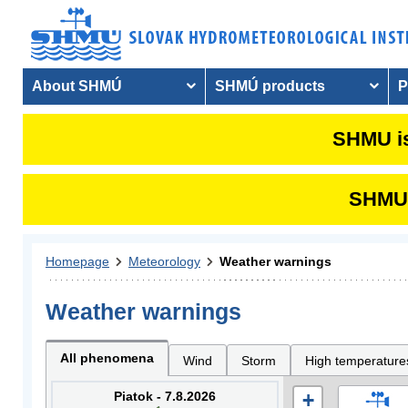
About SHMÚ
SHMÚ products
P
SHMU is
SHMU i
Homepage
Meteorology
Weather warnings
Weather warnings
All phenomena
Wind
Storm
High temperature
Piatok - 7.8.2026
+