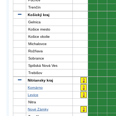
Púchov
0
0
0
Trenčín
0
0
0
Košický kraj
0
0
0
Gelnica
0
0
0
Košice mesto
0
0
0
Košice okolie
0
0
0
Michalovce
0
0
0
Rožňava
0
0
0
Sobrance
0
0
0
Spišská Nová Ves
0
0
0
Trebišov
0
0
0
Nitriansky kraj
0
0
0
Komárno
0
0
0
Levice
0
0
0
Nitra
0
0
0
Nové Zámky
0
0
0