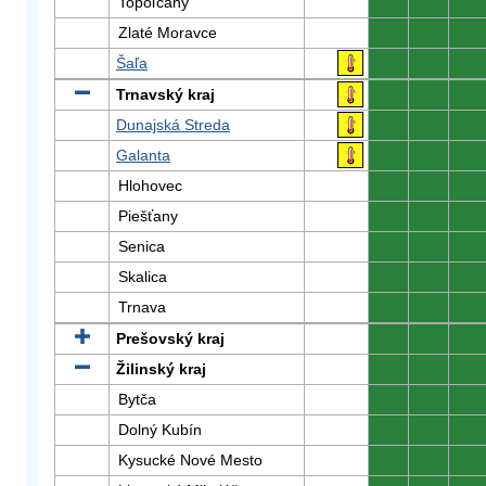
Topoľčany
0
0
0
Zlaté Moravce
0
0
0
Šaľa
0
0
0
Trnavský kraj
0
0
0
Dunajská Streda
0
0
0
Galanta
0
0
0
Hlohovec
0
0
0
Piešťany
0
0
0
Senica
0
0
0
Skalica
0
0
0
Trnava
0
0
0
Prešovský kraj
0
0
0
Žilinský kraj
0
0
0
Bytča
0
0
0
Dolný Kubín
0
0
0
Kysucké Nové Mesto
0
0
0