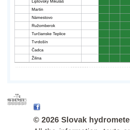
Liptovský Mikuláš
0
0
0
Martin
0
0
0
Námestovo
0
0
0
Ružomberok
0
0
0
Turčianske Teplice
0
0
0
Tvrdošín
0
0
0
Čadca
0
0
0
Žilina
0
0
0
© 2026 Slovak hydrometeo