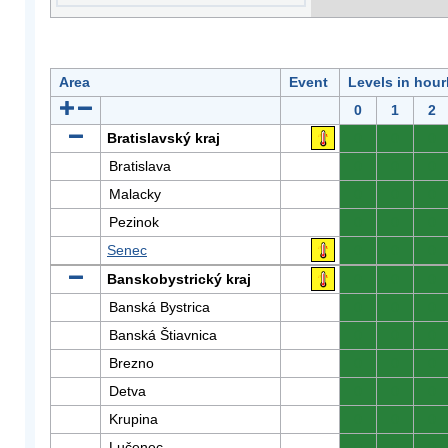
Area
Event
Levels in hour
0
1
2
Bratislavský kraj
0
0
0
Bratislava
0
0
0
Malacky
0
0
0
Pezinok
0
0
0
Senec
0
0
0
Banskobystrický kraj
0
0
0
Banská Bystrica
0
0
0
Banská Štiavnica
0
0
0
Brezno
0
0
0
Detva
0
0
0
Krupina
0
0
0
Lučenec
0
0
0