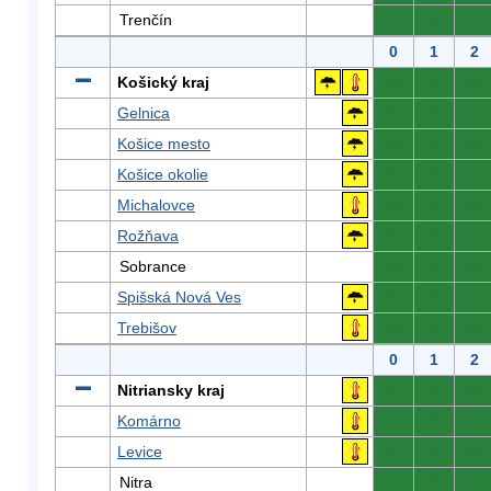
Trenčín
0
0
0
0
1
2
Košický kraj
0
0
0
Gelnica
0
0
0
Košice mesto
0
0
0
Košice okolie
0
0
0
Michalovce
0
0
0
Rožňava
0
0
0
Sobrance
0
0
0
Spišská Nová Ves
0
0
0
Trebišov
0
0
0
0
1
2
Nitriansky kraj
0
0
0
Komárno
0
0
0
Levice
0
0
0
Nitra
0
0
0