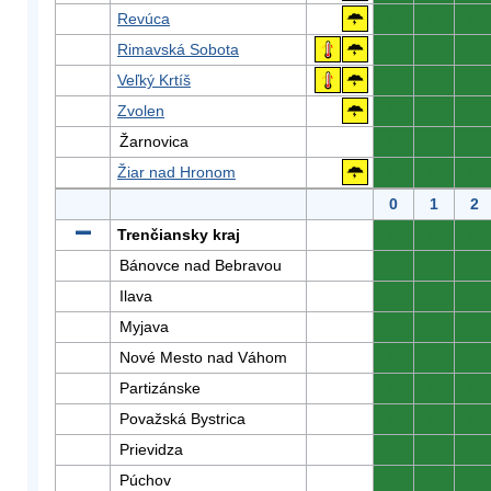
Revúca
0
0
0
Rimavská Sobota
0
0
0
Veľký Krtíš
0
0
0
Zvolen
0
0
0
Žarnovica
0
0
0
Žiar nad Hronom
0
0
0
0
1
2
Trenčiansky kraj
0
0
0
Bánovce nad Bebravou
0
0
0
Ilava
0
0
0
Myjava
0
0
0
Nové Mesto nad Váhom
0
0
0
Partizánske
0
0
0
Považská Bystrica
0
0
0
Prievidza
0
0
0
Púchov
0
0
0