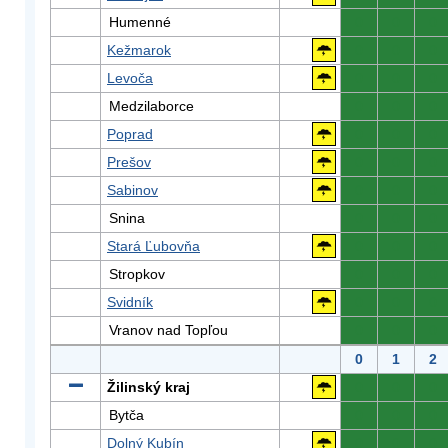
Humenné
0
0
0
Kežmarok
0
0
0
Levoča
0
0
0
Medzilaborce
0
0
0
Poprad
0
0
0
Prešov
0
0
0
Sabinov
0
0
0
Snina
0
0
0
Stará Ľubovňa
0
0
0
Stropkov
0
0
0
Svidník
0
0
0
Vranov nad Topľou
0
0
0
0
1
2
Žilinský kraj
0
0
0
Bytča
0
0
0
Dolný Kubín
0
0
0