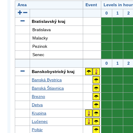
Area
Event
Levels in hour
0
1
2
Bratislavský kraj
0
0
0
Bratislava
0
0
0
Malacky
0
0
0
Pezinok
0
0
0
Senec
0
0
0
0
1
2
Banskobystrický kraj
0
0
0
Banská Bystrica
0
0
0
Banská Štiavnica
0
0
0
Brezno
0
0
0
Detva
0
0
0
Krupina
0
0
0
Lučenec
0
0
0
Poltár
0
0
0