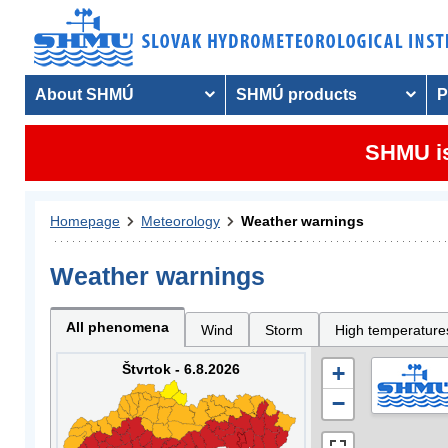
About SHMÚ
SHMÚ products
P
SHMU is
Homepage
Meteorology
Weather warnings
Weather warnings
All phenomena
Wind
Storm
High temperature
Štvrtok - 6.8.2026
+
−