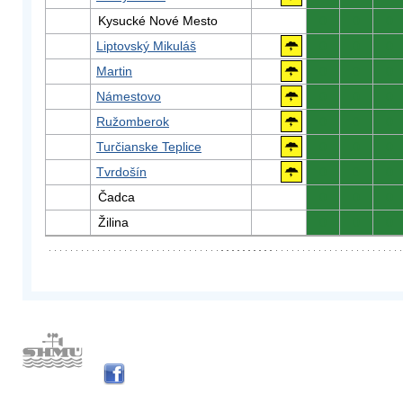
Kysucké Nové Mesto
0
0
0
Liptovský Mikuláš
0
0
0
Martin
0
0
0
Námestovo
0
0
0
Ružomberok
0
0
0
Turčianske Teplice
0
0
0
Tvrdošín
0
0
0
Čadca
0
0
0
Žilina
0
0
0