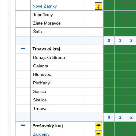
Nové Zámky
0
0
0
Topoľčany
0
0
0
Zlaté Moravce
0
0
0
Šaľa
0
0
0
0
1
2
Trnavský kraj
0
0
0
Dunajská Streda
0
0
0
Galanta
0
0
0
Hlohovec
0
0
0
Piešťany
0
0
0
Senica
0
0
0
Skalica
0
0
0
Trnava
0
0
0
0
1
2
Prešovský kraj
0
0
0
Bardejov
0
0
0