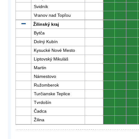
Svidník
0
0
0
Vranov nad Topľou
0
0
0
Žilinský kraj
0
0
0
Bytča
0
0
0
Dolný Kubín
0
0
0
Kysucké Nové Mesto
0
0
0
Liptovský Mikuláš
0
0
0
Martin
0
0
0
Námestovo
0
0
0
Ružomberok
0
0
0
Turčianske Teplice
0
0
0
Tvrdošín
0
0
0
Čadca
0
0
0
Žilina
0
0
0