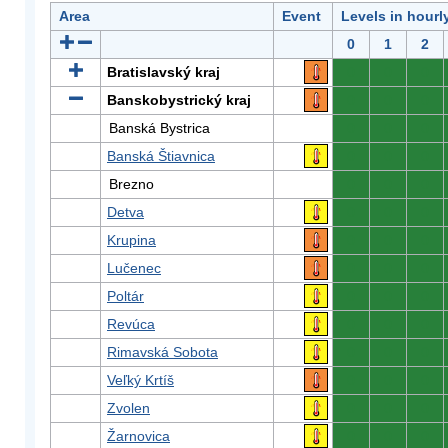
Area
Event
Levels in hourl
0
1
2
Bratislavský kraj
0
0
0
Banskobystrický kraj
0
0
0
Banská Bystrica
0
0
0
Banská Štiavnica
0
0
0
Brezno
0
0
0
Detva
0
0
0
Krupina
0
0
0
Lučenec
0
0
0
Poltár
0
0
0
Revúca
0
0
0
Rimavská Sobota
0
0
0
Veľký Krtíš
0
0
0
Zvolen
0
0
0
Žarnovica
0
0
0