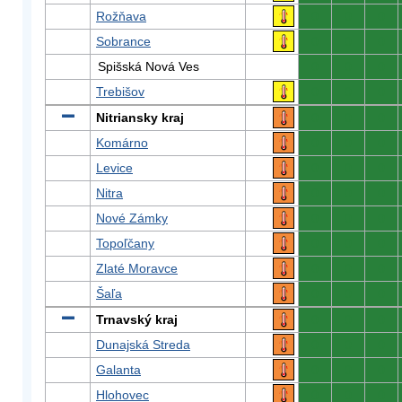
Rožňava
0
0
0
Sobrance
0
0
0
Spišská Nová Ves
0
0
0
Trebišov
0
0
0
Nitriansky kraj
0
0
0
Komárno
0
0
0
Levice
0
0
0
Nitra
0
0
0
Nové Zámky
0
0
0
Topoľčany
0
0
0
Zlaté Moravce
0
0
0
Šaľa
0
0
0
Trnavský kraj
0
0
0
Dunajská Streda
0
0
0
Galanta
0
0
0
Hlohovec
0
0
0