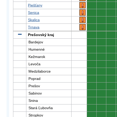
Piešťany
0
0
0
Senica
0
0
0
Skalica
0
0
0
Trnava
0
0
0
Prešovský kraj
0
0
0
Bardejov
0
0
0
Humenné
0
0
0
Kežmarok
0
0
0
Levoča
0
0
0
Medzilaborce
0
0
0
Poprad
0
0
0
Prešov
0
0
0
Sabinov
0
0
0
Snina
0
0
0
Stará Ľubovňa
0
0
0
Stropkov
0
0
0