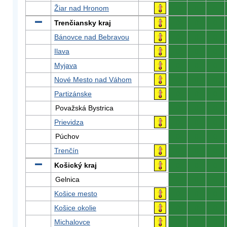
Žiar nad Hronom
0
0
0
Trenčiansky kraj
0
0
0
Bánovce nad Bebravou
0
0
0
Ilava
0
0
0
Myjava
0
0
0
Nové Mesto nad Váhom
0
0
0
Partizánske
0
0
0
Považská Bystrica
0
0
0
Prievidza
0
0
0
Púchov
0
0
0
Trenčín
0
0
0
Košický kraj
0
0
0
Gelnica
0
0
0
Košice mesto
0
0
0
Košice okolie
0
0
0
Michalovce
0
0
0