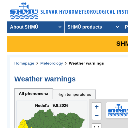
About SHMÚ
SHMÚ products
P
SHM
Homepage
Meteorology
Weather warnings
Weather warnings
All phenomena
High temperatures
Nedeľa - 9.8.2026
+
−