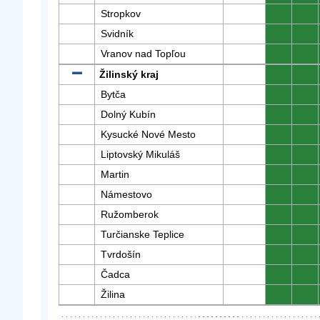
Stropkov
0
0
Svidník
0
0
Vranov nad Topľou
0
0
Žilinský kraj
0
0
Bytča
0
0
Dolný Kubín
0
0
Kysucké Nové Mesto
0
0
Liptovský Mikuláš
0
0
Martin
0
0
Námestovo
0
0
Ružomberok
0
0
Turčianske Teplice
0
0
Tvrdošín
0
0
Čadca
0
0
Žilina
0
0