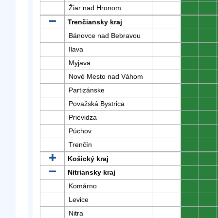
Žiar nad Hronom
0
0
Trenčiansky kraj
0
0
Bánovce nad Bebravou
0
0
Ilava
0
0
Myjava
0
0
Nové Mesto nad Váhom
0
0
Partizánske
0
0
Považská Bystrica
0
0
Prievidza
0
0
Púchov
0
0
Trenčín
0
0
Košický kraj
0
0
Nitriansky kraj
0
0
Komárno
0
0
Levice
0
0
Nitra
0
0