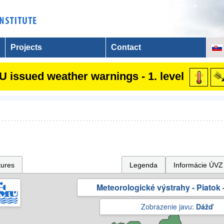
Projects
Contact
 issued weather warnings - 1. level
tures
Legenda
Informácie ÚVZ
Meteorologické výstrahy - Piatok -
Zobrazenie javu:
Dážď