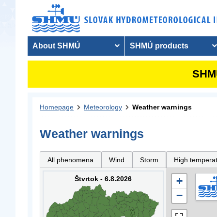
About SHMÚ
SHMÚ products
SHMU
Homepage
Meteorology
Weather warnings
Weather warnings
All phenomena
Wind
Storm
High tempera
Štvrtok - 6.8.2026
+
−