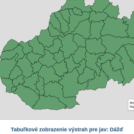
Akt
Naj
Tabuľkové zobrazenie výstrah pre jav: Dážď