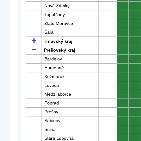
Nové Zámky
0
0
Topoľčany
0
0
Zlaté Moravce
0
0
Šaľa
0
0
Trnavský kraj
0
0
Prešovský kraj
0
0
Bardejov
0
0
Humenné
0
0
Kežmarok
0
0
Levoča
0
0
Medzilaborce
0
0
Poprad
0
0
Prešov
0
0
Sabinov
0
0
Snina
0
0
Stará Ľubovňa
0
0