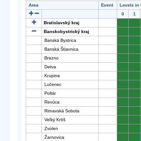
Area
Event
Levels in
0
1
Bratislavský kraj
0
0
Banskobystrický kraj
0
0
Banská Bystrica
0
0
Banská Štiavnica
0
0
Brezno
0
0
Detva
0
0
Krupina
0
0
Lučenec
0
0
Poltár
0
0
Revúca
0
0
Rimavská Sobota
0
0
Veľký Krtíš
0
0
Zvolen
0
0
Žarnovica
0
0