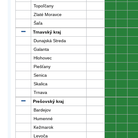
Topoľčany
0
0
0
Zlaté Moravce
0
0
0
Šaľa
0
0
0
Trnavský kraj
0
0
0
Dunajská Streda
0
0
0
Galanta
0
0
0
Hlohovec
0
0
0
Piešťany
0
0
0
Senica
0
0
0
Skalica
0
0
0
Trnava
0
0
0
Prešovský kraj
0
0
0
Bardejov
0
0
0
Humenné
0
0
0
Kežmarok
0
0
0
Levoča
0
0
0