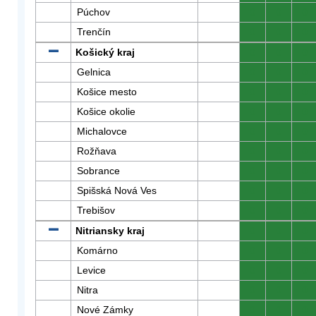
Púchov
0
0
0
Trenčín
0
0
0
Košický kraj
0
0
0
Gelnica
0
0
0
Košice mesto
0
0
0
Košice okolie
0
0
0
Michalovce
0
0
0
Rožňava
0
0
0
Sobrance
0
0
0
Spišská Nová Ves
0
0
0
Trebišov
0
0
0
Nitriansky kraj
0
0
0
Komárno
0
0
0
Levice
0
0
0
Nitra
0
0
0
Nové Zámky
0
0
0