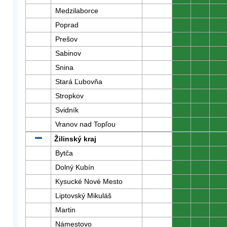
Medzilaborce
0
0
0
Poprad
0
0
0
Prešov
0
0
0
Sabinov
0
0
0
Snina
0
0
0
Stará Ľubovňa
0
0
0
Stropkov
0
0
0
Svidník
0
0
0
Vranov nad Topľou
0
0
0
Žilinský kraj
0
0
0
Bytča
0
0
0
Dolný Kubín
0
0
0
Kysucké Nové Mesto
0
0
0
Liptovský Mikuláš
0
0
0
Martin
0
0
0
Námestovo
0
0
0