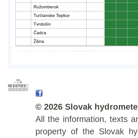
Ružomberok
0
0
0
Turčianske Teplice
0
0
0
Tvrdošín
0
0
0
Čadca
0
0
0
Žilina
0
0
0
© 2026 Slovak hydrometeo
All the information, texts
property of the Slovak h