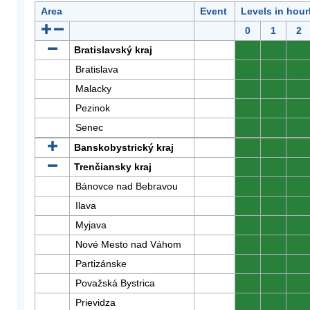
Area
Event
Levels in hour
0
1
2
Bratislavský kraj
0
0
0
Bratislava
0
0
0
Malacky
0
0
0
Pezinok
0
0
0
Senec
0
0
0
Banskobystrický kraj
0
0
0
Trenčiansky kraj
0
0
0
Bánovce nad Bebravou
0
0
0
Ilava
0
0
0
Myjava
0
0
0
Nové Mesto nad Váhom
0
0
0
Partizánske
0
0
0
Považská Bystrica
0
0
0
Prievidza
0
0
0