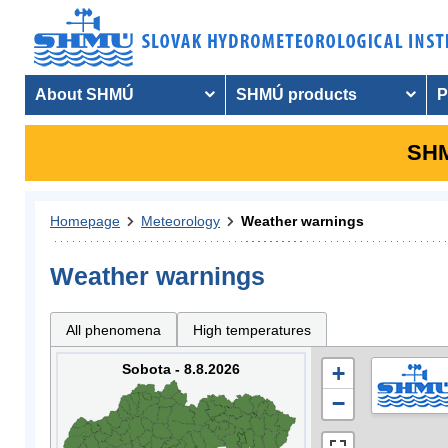
About SHMÚ
SHMÚ products
P
SHM
Homepage
Meteorology
Weather warnings
Weather warnings
All phenomena
High temperatures
Sobota - 8.8.2026
+
−