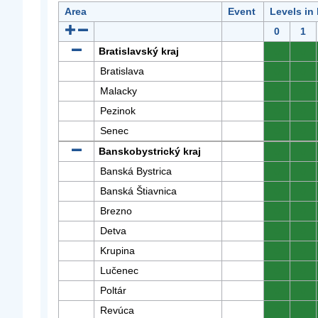
Area
Event
Levels in
0
1
Bratislavský kraj
0
0
Bratislava
0
0
Malacky
0
0
Pezinok
0
0
Senec
0
0
Banskobystrický kraj
0
0
Banská Bystrica
0
0
Banská Štiavnica
0
0
Brezno
0
0
Detva
0
0
Krupina
0
0
Lučenec
0
0
Poltár
0
0
Revúca
0
0