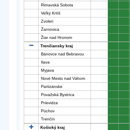
Rimavská Sobota
0
0
Veľký Krtíš
0
0
Zvolen
0
0
Žarnovica
0
0
Žiar nad Hronom
0
0
Trenčiansky kraj
0
0
Bánovce nad Bebravou
0
0
Ilava
0
0
Myjava
0
0
Nové Mesto nad Váhom
0
0
Partizánske
0
0
Považská Bystrica
0
0
Prievidza
0
0
Púchov
0
0
Trenčín
0
0
Košický kraj
0
0