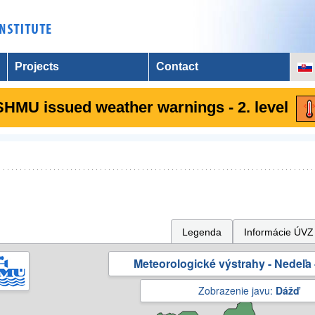
Projects
Contact
SHMU issued weather warnings - 2. level
Legenda
Informácie ÚVZ
Meteorologické výstrahy - Nedeľa 
Zobrazenie javu:
Dážď