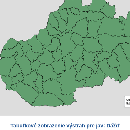
Akt
Naj
Tabuľkové zobrazenie výstrah pre jav: Dážď