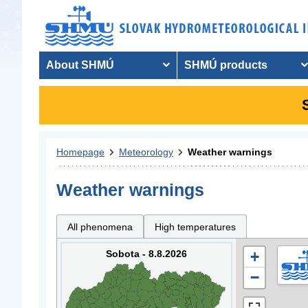
About SHMÚ
SHMÚ products
Homepage
Meteorology
Weather warnings
Weather warnings
All phenomena
High temperatures
Sobota - 8.8.2026
+
−