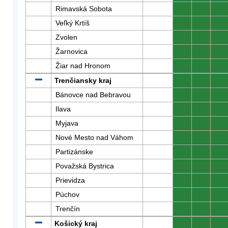
Rimavská Sobota
0
0
0
Veľký Krtíš
0
0
0
Zvolen
0
0
0
Žarnovica
0
0
0
Žiar nad Hronom
0
0
0
Trenčiansky kraj
0
0
0
Bánovce nad Bebravou
0
0
0
Ilava
0
0
0
Myjava
0
0
0
Nové Mesto nad Váhom
0
0
0
Partizánske
0
0
0
Považská Bystrica
0
0
0
Prievidza
0
0
0
Púchov
0
0
0
Trenčín
0
0
0
Košický kraj
0
0
0