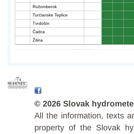
Ružomberok
0
0
0
Turčianske Teplice
0
0
0
Tvrdošín
0
0
0
Čadca
0
0
0
Žilina
0
0
0
© 2026 Slovak hydrometeo
All the information, texts
property of the Slovak h