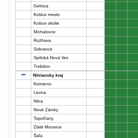
Gelnica
0
0
0
Košice mesto
0
0
0
Košice okolie
0
0
0
Michalovce
0
0
0
Rožňava
0
0
0
Sobrance
0
0
0
Spišská Nová Ves
0
0
0
Trebišov
0
0
0
Nitriansky kraj
0
0
0
Komárno
0
0
0
Levice
0
0
0
Nitra
0
0
0
Nové Zámky
0
0
0
Topoľčany
0
0
0
Zlaté Moravce
0
0
0
Šaľa
0
0
0