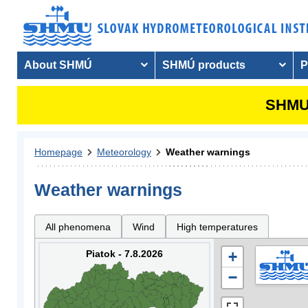
About SHMÚ
SHMÚ products
P
SHMU 
Homepage
Meteorology
Weather warnings
Weather warnings
All phenomena
Wind
High temperatures
Piatok - 7.8.2026
+
−