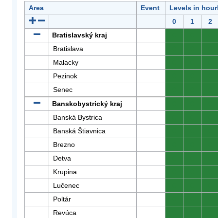
Area
Event
Levels in hour
0
1
2
Bratislavský kraj
0
0
0
Bratislava
0
0
0
Malacky
0
0
0
Pezinok
0
0
0
Senec
0
0
0
Banskobystrický kraj
0
0
0
Banská Bystrica
0
0
0
Banská Štiavnica
0
0
0
Brezno
0
0
0
Detva
0
0
0
Krupina
0
0
0
Lučenec
0
0
0
Poltár
0
0
0
Revúca
0
0
0