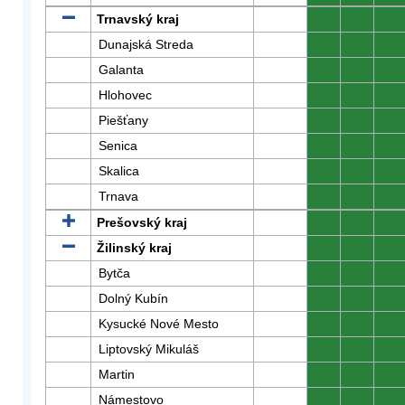
Trnavský kraj
0
0
0
Dunajská Streda
0
0
0
Galanta
0
0
0
Hlohovec
0
0
0
Piešťany
0
0
0
Senica
0
0
0
Skalica
0
0
0
Trnava
0
0
0
Prešovský kraj
0
0
0
Žilinský kraj
0
0
0
Bytča
0
0
0
Dolný Kubín
0
0
0
Kysucké Nové Mesto
0
0
0
Liptovský Mikuláš
0
0
0
Martin
0
0
0
Námestovo
0
0
0