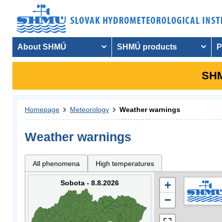
About SHMÚ
SHMÚ products
P
SHM
Homepage
Meteorology
Weather warnings
Weather warnings
All phenomena
High temperatures
Sobota - 8.8.2026
+
−