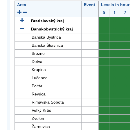
Area
Event
Levels in hour
0
1
2
Bratislavský kraj
0
0
0
Banskobystrický kraj
0
0
0
Banská Bystrica
0
0
0
Banská Štiavnica
0
0
0
Brezno
0
0
0
Detva
0
0
0
Krupina
0
0
0
Lučenec
0
0
0
Poltár
0
0
0
Revúca
0
0
0
Rimavská Sobota
0
0
0
Veľký Krtíš
0
0
0
Zvolen
0
0
0
Žarnovica
0
0
0