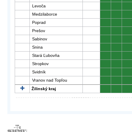
Levoča
0
0
0
Medzilaborce
0
0
0
Poprad
0
0
0
Prešov
0
0
0
Sabinov
0
0
0
Snina
0
0
0
Stará Ľubovňa
0
0
0
Stropkov
0
0
0
Svidník
0
0
0
Vranov nad Topľou
0
0
0
Žilinský kraj
0
0
0