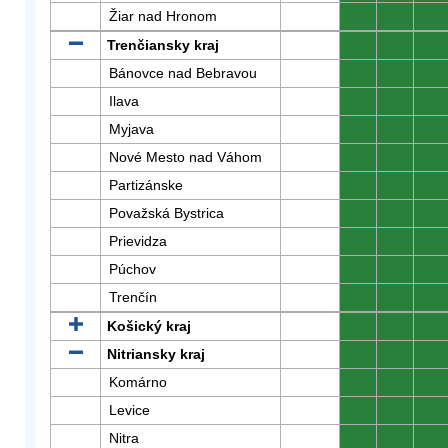
Žiar nad Hronom
0
0
0
Trenčiansky kraj
0
0
0
Bánovce nad Bebravou
0
0
0
Ilava
0
0
0
Myjava
0
0
0
Nové Mesto nad Váhom
0
0
0
Partizánske
0
0
0
Považská Bystrica
0
0
0
Prievidza
0
0
0
Púchov
0
0
0
Trenčín
0
0
0
Košický kraj
0
0
0
Nitriansky kraj
0
0
0
Komárno
0
0
0
Levice
0
0
0
Nitra
0
0
0