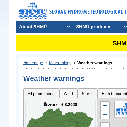
About SHMÚ
SHMÚ products
SHMU
Homepage
Meteorology
Weather warnings
Weather warnings
All phenomena
Wind
Storm
High tempera
Štvrtok - 6.8.2026
+
−