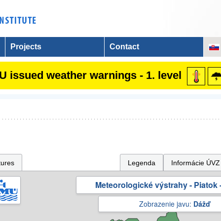
Projects
Contact
 issued weather warnings - 1. level
tures
Legenda
Informácie ÚVZ
Meteorologické výstrahy - Piatok -
Zobrazenie javu:
Dážď