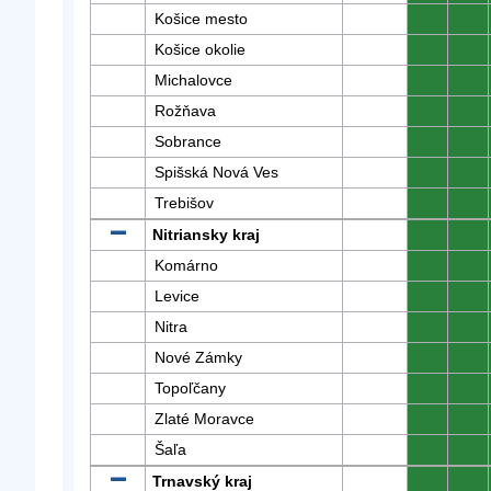
Košice mesto
0
0
Košice okolie
0
0
Michalovce
0
0
Rožňava
0
0
Sobrance
0
0
Spišská Nová Ves
0
0
Trebišov
0
0
Nitriansky kraj
0
0
Komárno
0
0
Levice
0
0
Nitra
0
0
Nové Zámky
0
0
Topoľčany
0
0
Zlaté Moravce
0
0
Šaľa
0
0
Trnavský kraj
0
0