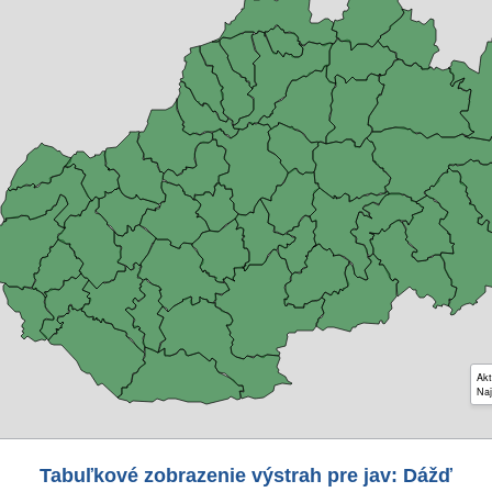
Akt
Naj
Tabuľkové zobrazenie výstrah pre jav: Dážď