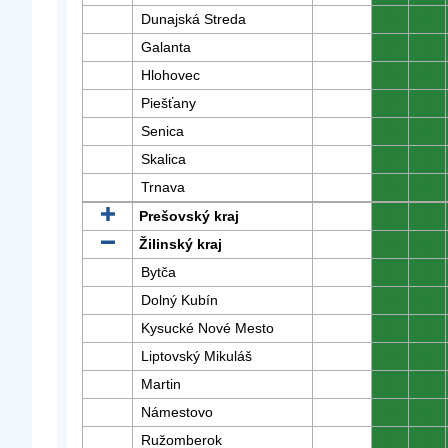
Dunajská Streda
0
0
Galanta
0
0
Hlohovec
0
0
Piešťany
0
0
Senica
0
0
Skalica
0
0
Trnava
0
0
Prešovský kraj
0
0
Žilinský kraj
0
0
Bytča
0
0
Dolný Kubín
0
0
Kysucké Nové Mesto
0
0
Liptovský Mikuláš
0
0
Martin
0
0
Námestovo
0
0
Ružomberok
0
0