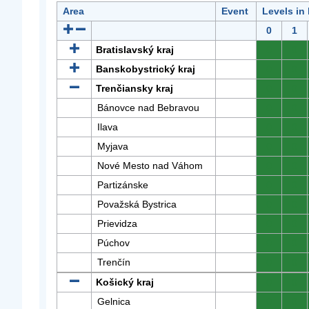
Area
Event
Levels in
0
1
Bratislavský kraj
0
0
Banskobystrický kraj
0
0
Trenčiansky kraj
0
0
Bánovce nad Bebravou
0
0
Ilava
0
0
Myjava
0
0
Nové Mesto nad Váhom
0
0
Partizánske
0
0
Považská Bystrica
0
0
Prievidza
0
0
Púchov
0
0
Trenčín
0
0
Košický kraj
0
0
Gelnica
0
0