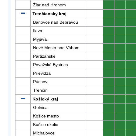
Žiar nad Hronom
0
0
0
Trenčiansky kraj
0
0
0
Bánovce nad Bebravou
0
0
0
Ilava
0
0
0
Myjava
0
0
0
Nové Mesto nad Váhom
0
0
0
Partizánske
0
0
0
Považská Bystrica
0
0
0
Prievidza
0
0
0
Púchov
0
0
0
Trenčín
0
0
0
Košický kraj
0
0
0
Gelnica
0
0
0
Košice mesto
0
0
0
Košice okolie
0
0
0
Michalovce
0
0
0