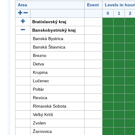
Area
Event
Levels in hour
0
1
2
Bratislavský kraj
0
0
0
Banskobystrický kraj
0
0
0
Banská Bystrica
0
0
0
Banská Štiavnica
0
0
0
Brezno
0
0
0
Detva
0
0
0
Krupina
0
0
0
Lučenec
0
0
0
Poltár
0
0
0
Revúca
0
0
0
Rimavská Sobota
0
0
0
Veľký Krtíš
0
0
0
Zvolen
0
0
0
Žarnovica
0
0
0