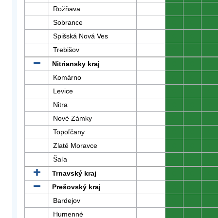
Rožňava
0
0
0
Sobrance
0
0
0
Spišská Nová Ves
0
0
0
Trebišov
0
0
0
Nitriansky kraj
0
0
0
Komárno
0
0
0
Levice
0
0
0
Nitra
0
0
0
Nové Zámky
0
0
0
Topoľčany
0
0
0
Zlaté Moravce
0
0
0
Šaľa
0
0
0
Trnavský kraj
0
0
0
Prešovský kraj
0
0
0
Bardejov
0
0
0
Humenné
0
0
0