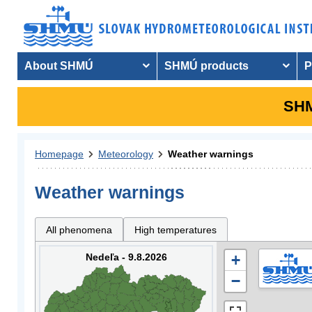
About SHMÚ
SHMÚ products
P
SHM
Homepage
Meteorology
Weather warnings
Weather warnings
All phenomena
High temperatures
Nedeľa - 9.8.2026
+
−