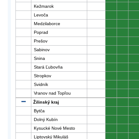
Kežmarok
0
0
0
Levoča
0
0
0
Medzilaborce
0
0
0
Poprad
0
0
0
Prešov
0
0
0
Sabinov
0
0
0
Snina
0
0
0
Stará Ľubovňa
0
0
0
Stropkov
0
0
0
Svidník
0
0
0
Vranov nad Topľou
0
0
0
Žilinský kraj
0
0
0
Bytča
0
0
0
Dolný Kubín
0
0
0
Kysucké Nové Mesto
0
0
0
Liptovský Mikuláš
0
0
0