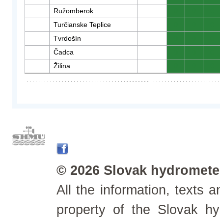
Ružomberok
0
0
0
Turčianske Teplice
0
0
0
Tvrdošín
0
0
0
Čadca
0
0
0
Žilina
0
0
0
© 2026 Slovak hydrometeo
All the information, texts
property of the Slovak h