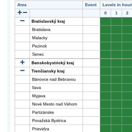
Area
Event
Levels in hour
0
1
2
Bratislavský kraj
0
0
0
Bratislava
0
0
0
Malacky
0
0
0
Pezinok
0
0
0
Senec
0
0
0
Banskobystrický kraj
0
0
0
Trenčiansky kraj
0
0
0
Bánovce nad Bebravou
0
0
0
Ilava
0
0
0
Myjava
0
0
0
Nové Mesto nad Váhom
0
0
0
Partizánske
0
0
0
Považská Bystrica
0
0
0
Prievidza
0
0
0