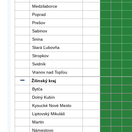
Medzilaborce
0
0
0
Poprad
0
0
0
Prešov
0
0
0
Sabinov
0
0
0
Snina
0
0
0
Stará Ľubovňa
0
0
0
Stropkov
0
0
0
Svidník
0
0
0
Vranov nad Topľou
0
0
0
Žilinský kraj
0
0
0
Bytča
0
0
0
Dolný Kubín
0
0
0
Kysucké Nové Mesto
0
0
0
Liptovský Mikuláš
0
0
0
Martin
0
0
0
Námestovo
0
0
0