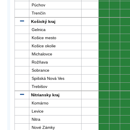
Púchov
0
0
0
Trenčín
0
0
0
Košický kraj
0
0
0
Gelnica
0
0
0
Košice mesto
0
0
0
Košice okolie
0
0
0
Michalovce
0
0
0
Rožňava
0
0
0
Sobrance
0
0
0
Spišská Nová Ves
0
0
0
Trebišov
0
0
0
Nitriansky kraj
0
0
0
Komárno
0
0
0
Levice
0
0
0
Nitra
0
0
0
Nové Zámky
0
0
0