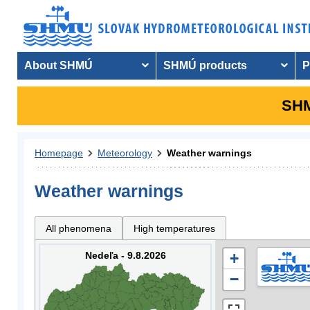
About SHMÚ
SHMÚ products
P
SHM
Homepage
Meteorology
Weather warnings
Weather warnings
All phenomena
High temperatures
Nedeľa - 9.8.2026
+
−