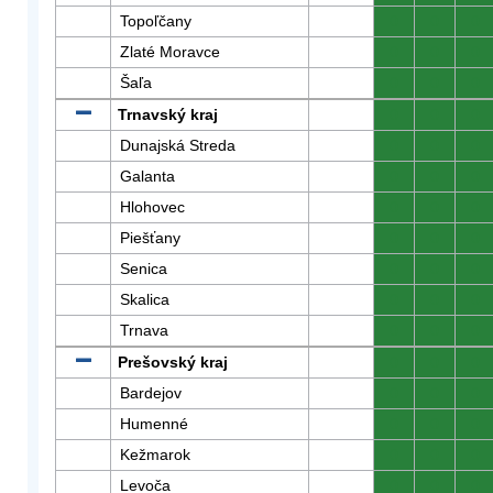
Topoľčany
0
0
0
Zlaté Moravce
0
0
0
Šaľa
0
0
0
Trnavský kraj
0
0
0
Dunajská Streda
0
0
0
Galanta
0
0
0
Hlohovec
0
0
0
Piešťany
0
0
0
Senica
0
0
0
Skalica
0
0
0
Trnava
0
0
0
Prešovský kraj
0
0
0
Bardejov
0
0
0
Humenné
0
0
0
Kežmarok
0
0
0
Levoča
0
0
0