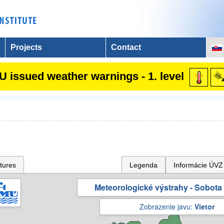
Projects
Contact
 issued weather warnings - 1. level
tures
Legenda
Informácie ÚVZ
Meteorologické výstrahy - Sobota 
Zobrazenie javu:
Vietor