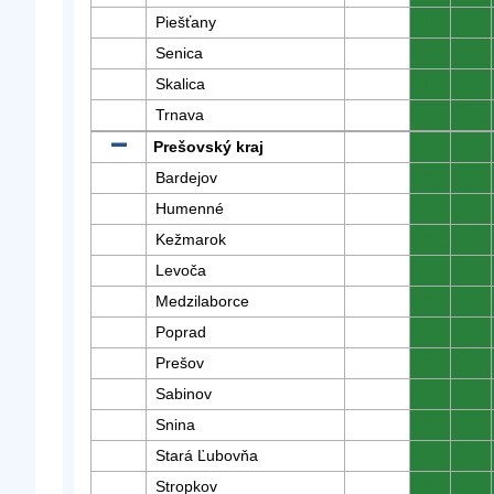
Piešťany
0
0
Senica
0
0
Skalica
0
0
Trnava
0
0
Prešovský kraj
0
0
Bardejov
0
0
Humenné
0
0
Kežmarok
0
0
Levoča
0
0
Medzilaborce
0
0
Poprad
0
0
Prešov
0
0
Sabinov
0
0
Snina
0
0
Stará Ľubovňa
0
0
Stropkov
0
0