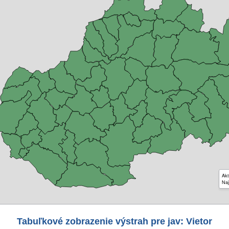
Akt
Naj
Tabuľkové zobrazenie výstrah pre jav: Vietor