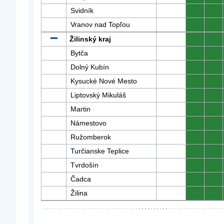
Svidník
0
0
Vranov nad Topľou
0
0
Žilinský kraj
0
0
Bytča
0
0
Dolný Kubín
0
0
Kysucké Nové Mesto
0
0
Liptovský Mikuláš
0
0
Martin
0
0
Námestovo
0
0
Ružomberok
0
0
Turčianske Teplice
0
0
Tvrdošín
0
0
Čadca
0
0
Žilina
0
0