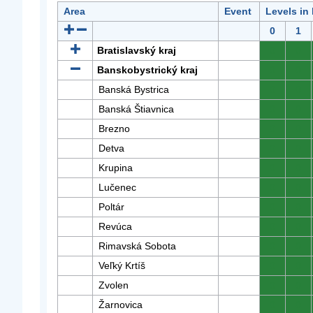
Area
Event
Levels in
0
1
Bratislavský kraj
0
0
Banskobystrický kraj
0
0
Banská Bystrica
0
0
Banská Štiavnica
0
0
Brezno
0
0
Detva
0
0
Krupina
0
0
Lučenec
0
0
Poltár
0
0
Revúca
0
0
Rimavská Sobota
0
0
Veľký Krtíš
0
0
Zvolen
0
0
Žarnovica
0
0