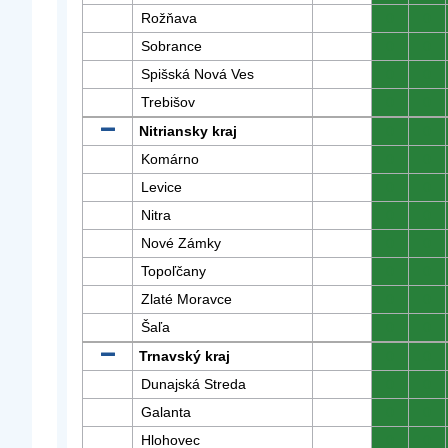
Rožňava
0
0
Sobrance
0
0
Spišská Nová Ves
0
0
Trebišov
0
0
Nitriansky kraj
0
0
Komárno
0
0
Levice
0
0
Nitra
0
0
Nové Zámky
0
0
Topoľčany
0
0
Zlaté Moravce
0
0
Šaľa
0
0
Trnavský kraj
0
0
Dunajská Streda
0
0
Galanta
0
0
Hlohovec
0
0