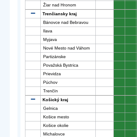
Žiar nad Hronom
0
0
Trenčiansky kraj
0
0
Bánovce nad Bebravou
0
0
Ilava
0
0
Myjava
0
0
Nové Mesto nad Váhom
0
0
Partizánske
0
0
Považská Bystrica
0
0
Prievidza
0
0
Púchov
0
0
Trenčín
0
0
Košický kraj
0
0
Gelnica
0
0
Košice mesto
0
0
Košice okolie
0
0
Michalovce
0
0