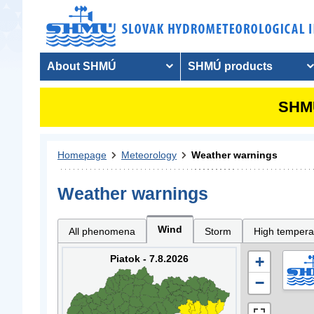
About SHMÚ
SHMÚ products
SHMU
Homepage
Meteorology
Weather warnings
Weather warnings
Wind
All phenomena
Storm
High tempera
Piatok - 7.8.2026
+
−