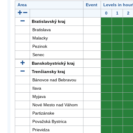
Area
Event
Levels in hour
0
1
2
Bratislavský kraj
0
0
0
Bratislava
0
0
0
Malacky
0
0
0
Pezinok
0
0
0
Senec
0
0
0
Banskobystrický kraj
0
0
0
Trenčiansky kraj
0
0
0
Bánovce nad Bebravou
0
0
0
Ilava
0
0
0
Myjava
0
0
0
Nové Mesto nad Váhom
0
0
0
Partizánske
0
0
0
Považská Bystrica
0
0
0
Prievidza
0
0
0