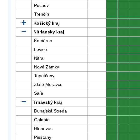
Púchov
0
0
0
Trenčín
0
0
0
Košický kraj
0
0
0
Nitriansky kraj
0
0
0
Komárno
0
0
0
Levice
0
0
0
Nitra
0
0
0
Nové Zámky
0
0
0
Topoľčany
0
0
0
Zlaté Moravce
0
0
0
Šaľa
0
0
0
Trnavský kraj
0
0
0
Dunajská Streda
0
0
0
Galanta
0
0
0
Hlohovec
0
0
0
Piešťany
0
0
0