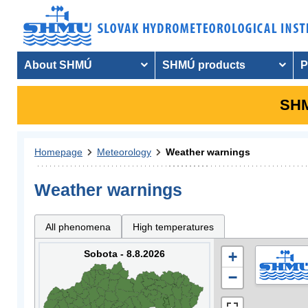
About SHMÚ
SHMÚ products
P
SHM
Homepage
Meteorology
Weather warnings
Weather warnings
All phenomena
High temperatures
Sobota - 8.8.2026
+
−