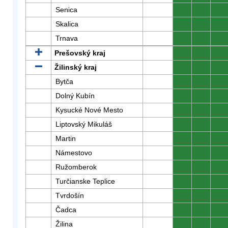
Senica
0
0
0
Skalica
0
0
0
Trnava
0
0
0
Prešovský kraj
0
0
0
Žilinský kraj
0
0
0
Bytča
0
0
0
Dolný Kubín
0
0
0
Kysucké Nové Mesto
0
0
0
Liptovský Mikuláš
0
0
0
Martin
0
0
0
Námestovo
0
0
0
Ružomberok
0
0
0
Turčianske Teplice
0
0
0
Tvrdošín
0
0
0
Čadca
0
0
0
Žilina
0
0
0